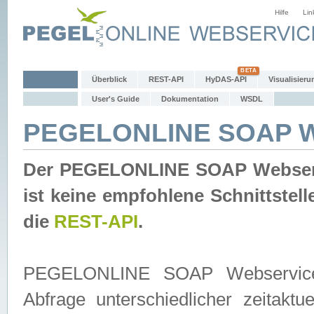
Hilfe
Lin
Überblick
REST-API
HyDAS-API
Visualisieru
User's Guide
Dokumentation
WSDL
PEGELONLINE SOAP W
Der PEGELONLINE SOAP Webservic
ist keine empfohlene Schnittste
die
REST-API
.
PEGELONLINE SOAP Webservice is
Abfrage unterschiedlicher zeitak