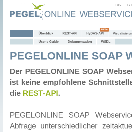
Hilfe
Lin
Überblick
REST-API
HyDAS-API
Visualisieru
User's Guide
Dokumentation
WSDL
PEGELONLINE SOAP W
Der PEGELONLINE SOAP Webservic
ist keine empfohlene Schnittste
die
REST-API
.
PEGELONLINE SOAP Webservice is
Abfrage unterschiedlicher zeitak