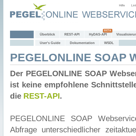
Hilfe
Lin
Überblick
REST-API
HyDAS-API
Visualisieru
User's Guide
Dokumentation
WSDL
PEGELONLINE SOAP W
Der PEGELONLINE SOAP Webservic
ist keine empfohlene Schnittste
die
REST-API
.
PEGELONLINE SOAP Webservice is
Abfrage unterschiedlicher zeitak