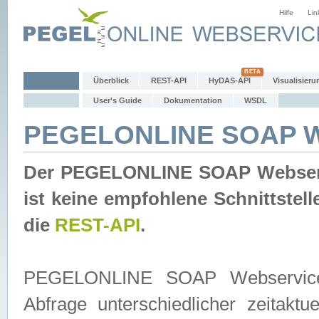
Hilfe
Lin
Überblick
REST-API
HyDAS-API
Visualisieru
User's Guide
Dokumentation
WSDL
PEGELONLINE SOAP W
Der PEGELONLINE SOAP Webservic
ist keine empfohlene Schnittste
die
REST-API
.
PEGELONLINE SOAP Webservice is
Abfrage unterschiedlicher zeitak