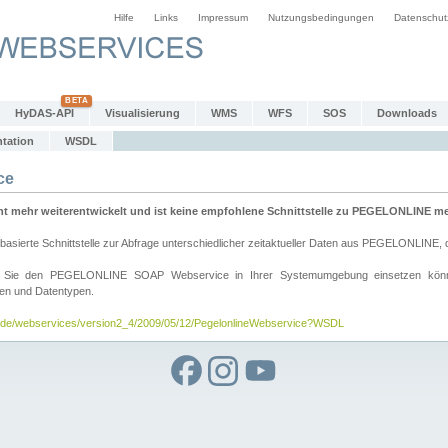
Hilfe
Links
Impressum
Nutzungsbedingungen
Datenschut
HyDAS-API
Visualisierung
WMS
WFS
SOS
Downloads
tation
WSDL
ce
mehr weiterentwickelt und ist keine empfohlene Schnittstelle zu PEGELONLINE meh
rte Schnittstelle zur Abfrage unterschiedlicher zeitaktueller Daten aus PEGELONLINE, die
wie Sie den PEGELONLINE SOAP Webservice in Ihrer Systemumgebung einsetzen kö
den und Datentypen.
v.de/webservices/version2_4/2009/05/12/PegelonlineWebservice?WSDL