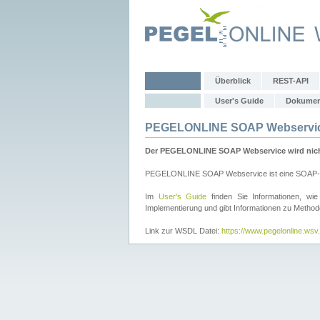
Überblick
REST-API
User's Guide
Dokumen
PEGELONLINE SOAP Webservi
Der PEGELONLINE SOAP Webservice wird nicht 
PEGELONLINE SOAP Webservice ist eine SOAP-basie
Im
User's Guide
finden Sie Informationen, 
Implementierung und gibt Informationen zu Metho
Link zur WSDL Datei:
https://www.pegelonline.ws