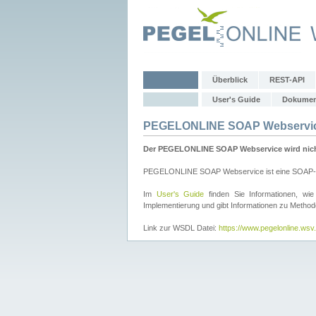
Überblick
REST-API
User's Guide
Dokumen
PEGELONLINE SOAP Webservi
Der PEGELONLINE SOAP Webservice wird nicht 
PEGELONLINE SOAP Webservice ist eine SOAP-basie
Im
User's Guide
finden Sie Informationen, 
Implementierung und gibt Informationen zu Metho
Link zur WSDL Datei:
https://www.pegelonline.ws