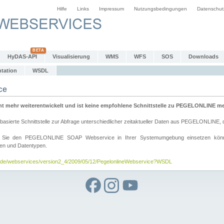
Hilfe
Links
Impressum
Nutzungsbedingungen
Datenschut
HyDAS-API
Visualisierung
WMS
WFS
SOS
Downloads
tation
WSDL
ce
mehr weiterentwickelt und ist keine empfohlene Schnittstelle zu PEGELONLINE meh
rte Schnittstelle zur Abfrage unterschiedlicher zeitaktueller Daten aus PEGELONLINE, die
wie Sie den PEGELONLINE SOAP Webservice in Ihrer Systemumgebung einsetzen kö
den und Datentypen.
v.de/webservices/version2_4/2009/05/12/PegelonlineWebservice?WSDL