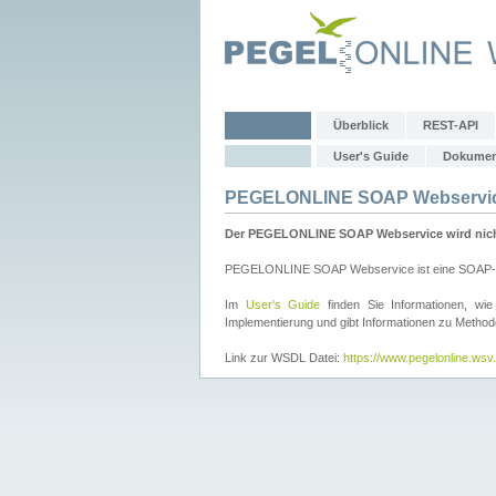
Überblick
REST-API
User's Guide
Dokumen
PEGELONLINE SOAP Webservi
Der PEGELONLINE SOAP Webservice wird nicht 
PEGELONLINE SOAP Webservice ist eine SOAP-basie
Im
User's Guide
finden Sie Informationen, 
Implementierung und gibt Informationen zu Metho
Link zur WSDL Datei:
https://www.pegelonline.ws