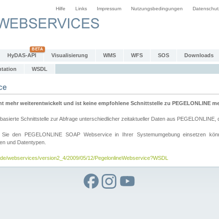
Hilfe
Links
Impressum
Nutzungsbedingungen
Datenschut
HyDAS-API
Visualisierung
WMS
WFS
SOS
Downloads
tation
WSDL
ce
mehr weiterentwickelt und ist keine empfohlene Schnittstelle zu PEGELONLINE meh
rte Schnittstelle zur Abfrage unterschiedlicher zeitaktueller Daten aus PEGELONLINE, die
wie Sie den PEGELONLINE SOAP Webservice in Ihrer Systemumgebung einsetzen kö
den und Datentypen.
v.de/webservices/version2_4/2009/05/12/PegelonlineWebservice?WSDL