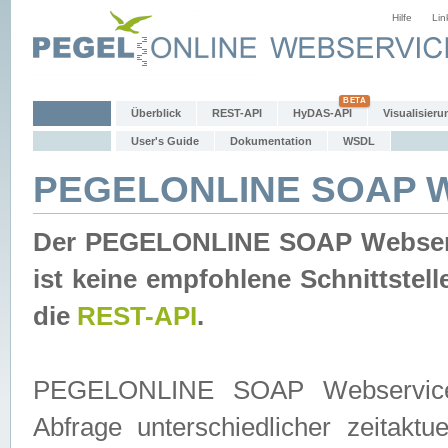
Hilfe
Lin
Überblick
REST-API
HyDAS-API
Visualisieru
User's Guide
Dokumentation
WSDL
PEGELONLINE SOAP W
Der PEGELONLINE SOAP Webservic
ist keine empfohlene Schnittste
die
REST-API
.
PEGELONLINE SOAP Webservice is
Abfrage unterschiedlicher zeitak