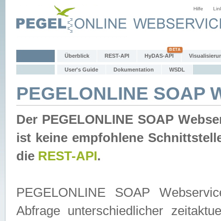
Hilfe
Lin
Überblick
REST-API
HyDAS-API
Visualisieru
User's Guide
Dokumentation
WSDL
PEGELONLINE SOAP W
Der PEGELONLINE SOAP Webservic
ist keine empfohlene Schnittste
die
REST-API
.
PEGELONLINE SOAP Webservice is
Abfrage unterschiedlicher zeitak