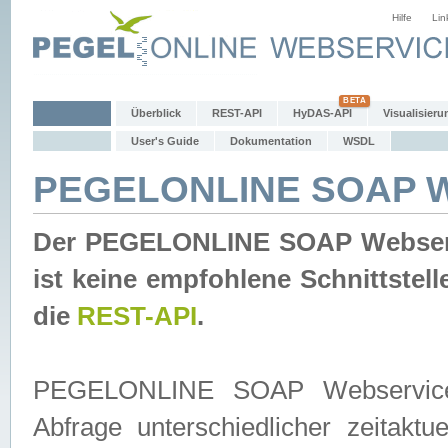
Hilfe
Lin
Überblick
REST-API
HyDAS-API
Visualisieru
User's Guide
Dokumentation
WSDL
PEGELONLINE SOAP W
Der PEGELONLINE SOAP Webservic
ist keine empfohlene Schnittste
die
REST-API
.
PEGELONLINE SOAP Webservice is
Abfrage unterschiedlicher zeitak