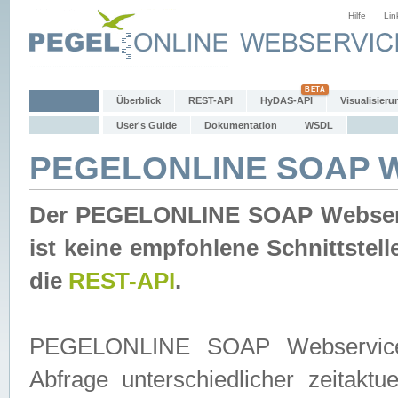
Hilfe
Lin
Überblick
REST-API
HyDAS-API
Visualisieru
User's Guide
Dokumentation
WSDL
PEGELONLINE SOAP W
Der PEGELONLINE SOAP Webservic
ist keine empfohlene Schnittste
die
REST-API
.
PEGELONLINE SOAP Webservice is
Abfrage unterschiedlicher zeitak