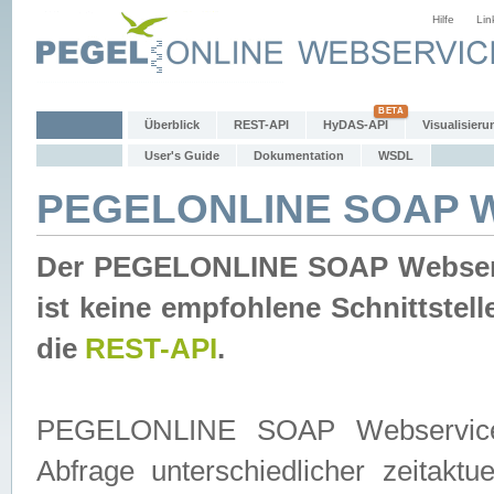
Hilfe
Lin
Überblick
REST-API
HyDAS-API
Visualisieru
User's Guide
Dokumentation
WSDL
PEGELONLINE SOAP W
Der PEGELONLINE SOAP Webservic
ist keine empfohlene Schnittste
die
REST-API
.
PEGELONLINE SOAP Webservice is
Abfrage unterschiedlicher zeitak