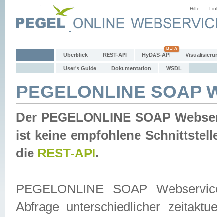
Hilfe
Lin
Überblick
REST-API
HyDAS-API
Visualisieru
User's Guide
Dokumentation
WSDL
PEGELONLINE SOAP W
Der PEGELONLINE SOAP Webservic
ist keine empfohlene Schnittste
die
REST-API
.
PEGELONLINE SOAP Webservice is
Abfrage unterschiedlicher zeitak