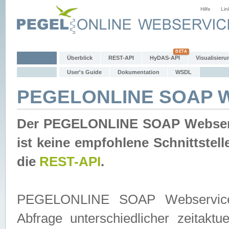
Hilfe
Lin
Überblick
REST-API
HyDAS-API
Visualisieru
User's Guide
Dokumentation
WSDL
PEGELONLINE SOAP W
Der PEGELONLINE SOAP Webservic
ist keine empfohlene Schnittste
die
REST-API
.
PEGELONLINE SOAP Webservice is
Abfrage unterschiedlicher zeitak