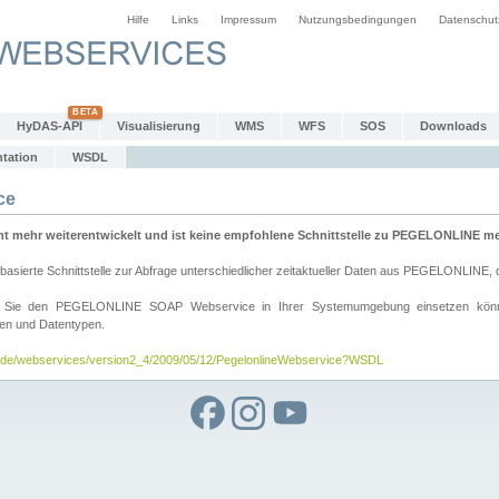
Hilfe
Links
Impressum
Nutzungsbedingungen
Datenschut
HyDAS-API
Visualisierung
WMS
WFS
SOS
Downloads
tation
WSDL
ce
mehr weiterentwickelt und ist keine empfohlene Schnittstelle zu PEGELONLINE meh
rte Schnittstelle zur Abfrage unterschiedlicher zeitaktueller Daten aus PEGELONLINE, die
wie Sie den PEGELONLINE SOAP Webservice in Ihrer Systemumgebung einsetzen kö
den und Datentypen.
v.de/webservices/version2_4/2009/05/12/PegelonlineWebservice?WSDL