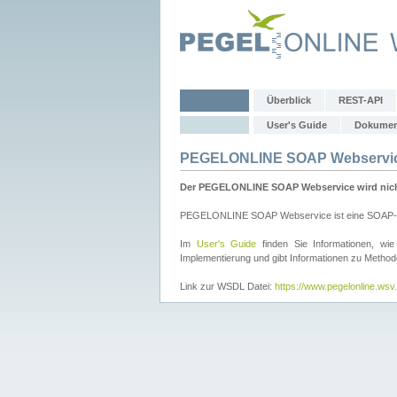
Überblick
REST-API
User's Guide
Dokumen
PEGELONLINE SOAP Webservi
Der PEGELONLINE SOAP Webservice wird nicht 
PEGELONLINE SOAP Webservice ist eine SOAP-basie
Im
User's Guide
finden Sie Informationen, 
Implementierung und gibt Informationen zu Metho
Link zur WSDL Datei:
https://www.pegelonline.ws