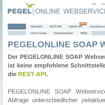
Hilfe
Lin
Überblick
REST-API
HyDAS-API
Visualisieru
User's Guide
Dokumentation
WSDL
PEGELONLINE SOAP W
Der PEGELONLINE SOAP Webservic
ist keine empfohlene Schnittste
die
REST-API
.
PEGELONLINE SOAP Webservice is
Abfrage unterschiedlicher zeitak