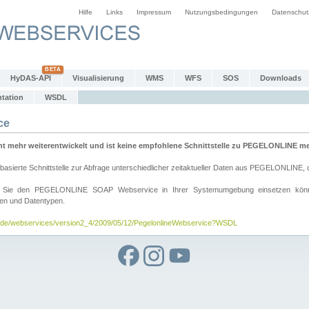
Hilfe
Links
Impressum
Nutzungsbedingungen
Datenschut
HyDAS-API
Visualisierung
WMS
WFS
SOS
Downloads
tation
WSDL
ce
mehr weiterentwickelt und ist keine empfohlene Schnittstelle zu PEGELONLINE meh
rte Schnittstelle zur Abfrage unterschiedlicher zeitaktueller Daten aus PEGELONLINE, die
wie Sie den PEGELONLINE SOAP Webservice in Ihrer Systemumgebung einsetzen kö
den und Datentypen.
v.de/webservices/version2_4/2009/05/12/PegelonlineWebservice?WSDL