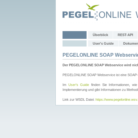
Überblick
REST-API
User's Guide
Dokumen
PEGELONLINE SOAP Webservi
Der PEGELONLINE SOAP Webservice wird nicht 
PEGELONLINE SOAP Webservice ist eine SOAP-basie
Im
User's Guide
finden Sie Informationen, 
Implementierung und gibt Informationen zu Metho
Link zur WSDL Datei:
https://www.pegelonline.ws