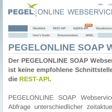
Hilfe
Lin
Überblick
REST-API
HyDAS-API
Visualisieru
User's Guide
Dokumentation
WSDL
PEGELONLINE SOAP W
Der PEGELONLINE SOAP Webservic
ist keine empfohlene Schnittste
die
REST-API
.
PEGELONLINE SOAP Webservice is
Abfrage unterschiedlicher zeitak