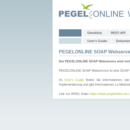
Überblick
REST-API
User's Guide
Dokumen
PEGELONLINE SOAP Webservi
Der PEGELONLINE SOAP Webservice wird nicht 
PEGELONLINE SOAP Webservice ist eine SOAP-basie
Im
User's Guide
finden Sie Informationen, 
Implementierung und gibt Informationen zu Metho
Link zur WSDL Datei:
https://www.pegelonline.ws