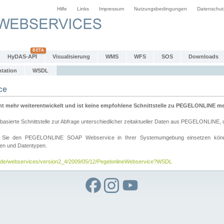
Hilfe
Links
Impressum
Nutzungsbedingungen
Datenschut
HyDAS-API
Visualisierung
WMS
WFS
SOS
Downloads
tation
WSDL
ce
mehr weiterentwickelt und ist keine empfohlene Schnittstelle zu PEGELONLINE meh
rte Schnittstelle zur Abfrage unterschiedlicher zeitaktueller Daten aus PEGELONLINE, die
wie Sie den PEGELONLINE SOAP Webservice in Ihrer Systemumgebung einsetzen kö
den und Datentypen.
v.de/webservices/version2_4/2009/05/12/PegelonlineWebservice?WSDL