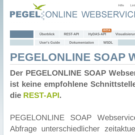
Hilfe
Lin
Überblick
REST-API
HyDAS-API
Visualisieru
User's Guide
Dokumentation
WSDL
PEGELONLINE SOAP W
Der PEGELONLINE SOAP Webservic
ist keine empfohlene Schnittste
die
REST-API
.
PEGELONLINE SOAP Webservice is
Abfrage unterschiedlicher zeitak