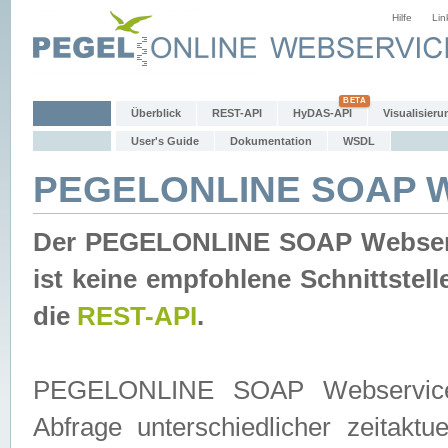
Hilfe
Lin
Überblick
REST-API
HyDAS-API
Visualisieru
User's Guide
Dokumentation
WSDL
PEGELONLINE SOAP W
Der PEGELONLINE SOAP Webservic
ist keine empfohlene Schnittste
die
REST-API
.
PEGELONLINE SOAP Webservice is
Abfrage unterschiedlicher zeitak