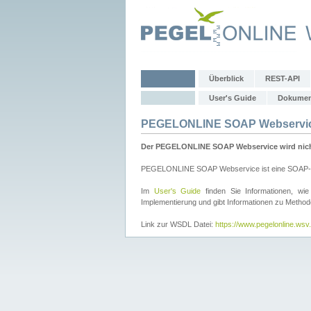
Überblick
REST-API
User's Guide
Dokumen
PEGELONLINE SOAP Webservi
Der PEGELONLINE SOAP Webservice wird nicht 
PEGELONLINE SOAP Webservice ist eine SOAP-basie
Im
User's Guide
finden Sie Informationen, 
Implementierung und gibt Informationen zu Metho
Link zur WSDL Datei:
https://www.pegelonline.ws