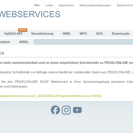
Hilfe
Links
Impressum
Nutzungsbedingungen
Datenschut
HyDAS-API
Visualisierung
WMS
WFS
SOS
Downloads
tation
WSDL
ce
mehr weiterentwickelt und ist keine empfohlene Schnittstelle zu PEGELONLINE meh
rte Schnittstelle zur Abfrage unterschiedlicher zeitaktueller Daten aus PEGELONLINE, die
wie Sie den PEGELONLINE SOAP Webservice in Ihrer Systemumgebung einsetzen kö
den und Datentypen.
v.de/webservices/version2_4/2009/05/12/PegelonlineWebservice?WSDL