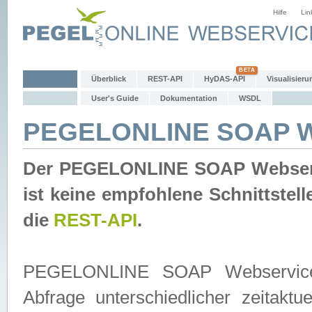
Hilfe
Lin
Überblick
REST-API
HyDAS-API
Visualisieru
User's Guide
Dokumentation
WSDL
PEGELONLINE SOAP W
Der PEGELONLINE SOAP Webservic
ist keine empfohlene Schnittste
die
REST-API
.
PEGELONLINE SOAP Webservice is
Abfrage unterschiedlicher zeitak