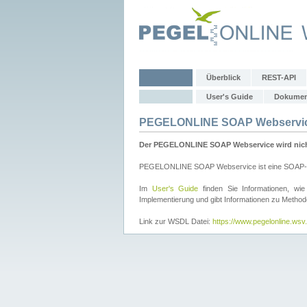
Überblick
REST-API
User's Guide
Dokumen
PEGELONLINE SOAP Webservi
Der PEGELONLINE SOAP Webservice wird nicht 
PEGELONLINE SOAP Webservice ist eine SOAP-basie
Im
User's Guide
finden Sie Informationen, 
Implementierung und gibt Informationen zu Metho
Link zur WSDL Datei:
https://www.pegelonline.ws