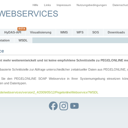
Hilfe
Links
Impressum
Nutzungsbedingungen
Datenschut
HyDAS-API
Visualisierung
WMS
WFS
SOS
Downloads
tation
WSDL
ce
mehr weiterentwickelt und ist keine empfohlene Schnittstelle zu PEGELONLINE meh
rte Schnittstelle zur Abfrage unterschiedlicher zeitaktueller Daten aus PEGELONLINE, die
wie Sie den PEGELONLINE SOAP Webservice in Ihrer Systemumgebung einsetzen kö
den und Datentypen.
v.de/webservices/version2_4/2009/05/12/PegelonlineWebservice?WSDL