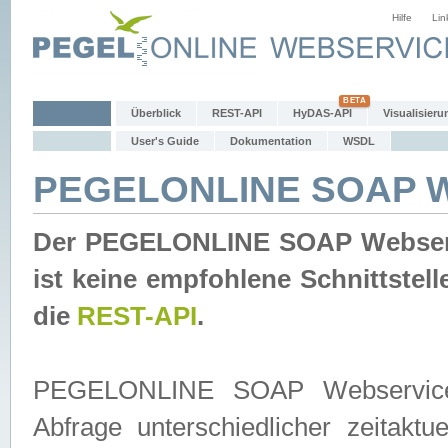
Hilfe
Lin
Überblick
REST-API
HyDAS-API
Visualisieru
User's Guide
Dokumentation
WSDL
PEGELONLINE SOAP W
Der PEGELONLINE SOAP Webservic
ist keine empfohlene Schnittste
die
REST-API
.
PEGELONLINE SOAP Webservice is
Abfrage unterschiedlicher zeitak