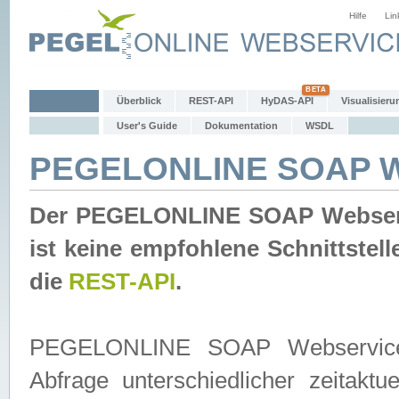
Hilfe
Lin
Überblick
REST-API
HyDAS-API
Visualisieru
User's Guide
Dokumentation
WSDL
PEGELONLINE SOAP W
Der PEGELONLINE SOAP Webservic
ist keine empfohlene Schnittste
die
REST-API
.
PEGELONLINE SOAP Webservice is
Abfrage unterschiedlicher zeitak