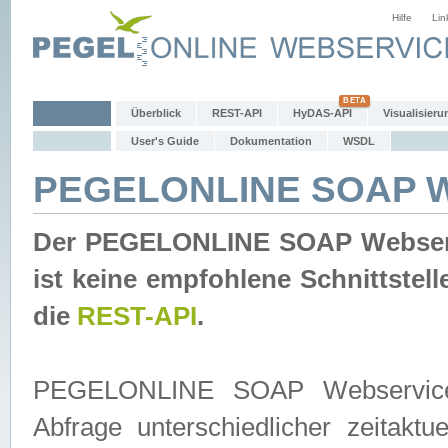
Hilfe
Lin
Überblick
REST-API
HyDAS-API
Visualisieru
User's Guide
Dokumentation
WSDL
PEGELONLINE SOAP W
Der PEGELONLINE SOAP Webservic
ist keine empfohlene Schnittste
die
REST-API
.
PEGELONLINE SOAP Webservice is
Abfrage unterschiedlicher zeitak