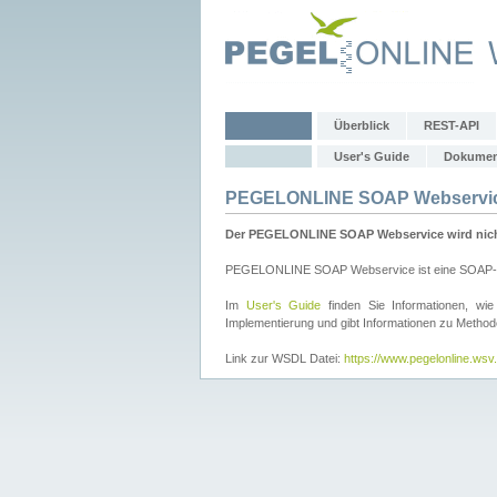
Überblick
REST-API
User's Guide
Dokumen
PEGELONLINE SOAP Webservi
Der PEGELONLINE SOAP Webservice wird nicht 
PEGELONLINE SOAP Webservice ist eine SOAP-basie
Im
User's Guide
finden Sie Informationen, 
Implementierung und gibt Informationen zu Metho
Link zur WSDL Datei:
https://www.pegelonline.ws