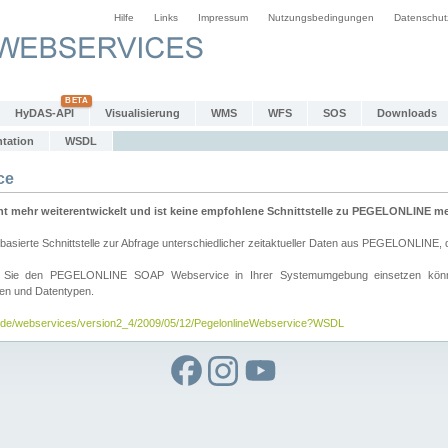
Hilfe
Links
Impressum
Nutzungsbedingungen
Datenschut
HyDAS-API
Visualisierung
WMS
WFS
SOS
Downloads
tation
WSDL
ce
mehr weiterentwickelt und ist keine empfohlene Schnittstelle zu PEGELONLINE meh
rte Schnittstelle zur Abfrage unterschiedlicher zeitaktueller Daten aus PEGELONLINE, die
wie Sie den PEGELONLINE SOAP Webservice in Ihrer Systemumgebung einsetzen kö
den und Datentypen.
v.de/webservices/version2_4/2009/05/12/PegelonlineWebservice?WSDL