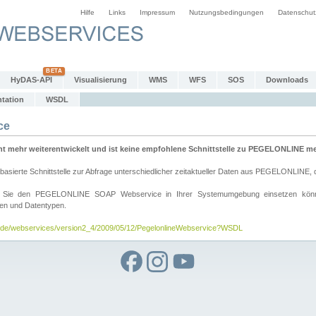
Hilfe
Links
Impressum
Nutzungsbedingungen
Datenschut
HyDAS-API
Visualisierung
WMS
WFS
SOS
Downloads
tation
WSDL
ce
mehr weiterentwickelt und ist keine empfohlene Schnittstelle zu PEGELONLINE meh
rte Schnittstelle zur Abfrage unterschiedlicher zeitaktueller Daten aus PEGELONLINE, die
wie Sie den PEGELONLINE SOAP Webservice in Ihrer Systemumgebung einsetzen kö
den und Datentypen.
v.de/webservices/version2_4/2009/05/12/PegelonlineWebservice?WSDL