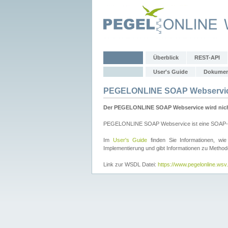
Überblick
REST-API
User's Guide
Dokumen
PEGELONLINE SOAP Webservi
Der PEGELONLINE SOAP Webservice wird nicht 
PEGELONLINE SOAP Webservice ist eine SOAP-basie
Im
User's Guide
finden Sie Informationen, 
Implementierung und gibt Informationen zu Metho
Link zur WSDL Datei:
https://www.pegelonline.ws