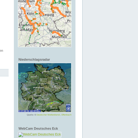
en
Niederschlagsradar
Quelle: ©
Deutscher Wetterdienst, Offenbach
WebCam Deutsches Eck