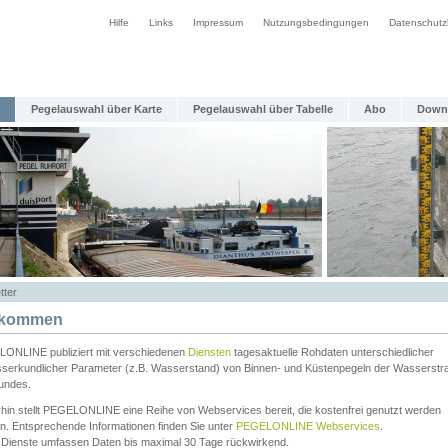
Hilfe
Links
Impressum
Nutzungsbedingungen
Datenschutz
Pegelauswahl über Karte
Pegelauswahl über Tabelle
Abo
Down
tter
lkommen
ONLINE publiziert mit verschiedenen
Diensten
tagesaktuelle Rohdaten unterschiedlicher
serkundlicher Parameter (z.B. Wasserstand) von Binnen- und Küstenpegeln der Wasserstr
undes.
rhin stellt PEGELONLINE eine Reihe von Webservices bereit, die kostenfrei genutzt werden
n. Entsprechende Informationen finden Sie unter
PEGELONLINE Webservices
.
 Dienste umfassen Daten bis maximal 30 Tage rückwirkend.