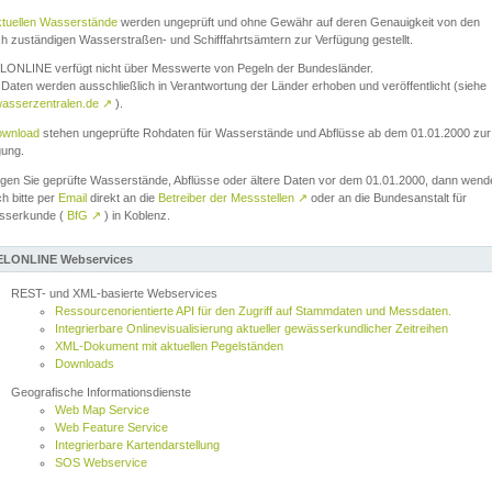
ktuellen Wasserstände
werden ungeprüft und ohne Gewähr auf deren Genauigkeit von den
ch zuständigen Wasserstraßen- und Schifffahrtsämtern zur Verfügung gestellt.
ONLINE verfügt nicht über Messwerte von Pegeln der Bundesländer.
Daten werden ausschließlich in Verantwortung der Länder erhoben und veröffentlicht (siehe
asserzentralen.de
↗
).
wnload
stehen ungeprüfte Rohdaten für Wasserstände und Abflüsse ab dem 01.01.2000 zur
gung.
igen Sie geprüfte Wasserstände, Abflüsse oder ältere Daten vor dem 01.01.2000, dann wend
ch bitte per
Email
direkt an die
Betreiber der Messstellen
↗
oder an die Bundesanstalt für
sserkunde (
BfG
↗
) in Koblenz.
LONLINE Webservices
REST- und XML-basierte Webservices
Ressourcenorientierte API für den Zugriff auf Stammdaten und Messdaten.
Integrierbare Onlinevisualisierung aktueller gewässerkundlicher Zeitreihen
XML-Dokument mit aktuellen Pegelständen
Downloads
Geografische Informationsdienste
Web Map Service
Web Feature Service
Integrierbare Kartendarstellung
SOS Webservice