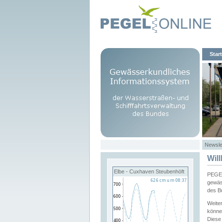
Start
Newsle
Wil
Elbe - Cuxhaven Steubenhöft
PEGEL
gewäs
des B
Weite
könne
Diese