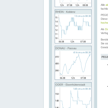
Alle
a
fachli
RHEIN - Koblenz
PEGEL
Diese 
hochw
Als
Do
Verfü
Benöt
Sie si
Gewä
DONAU - Passau
PEGE
ODER - Eisenhüttenstadt