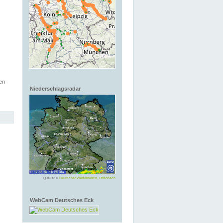
en
Niederschlagsradar
Quelle: ©
Deutscher Wetterdienst, Offenbach
WebCam Deutsches Eck