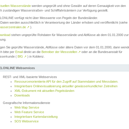
ktuellen Wasserstände
werden ungeprüft und ohne Gewähr auf deren Genauigkeit von den
ch zuständigen Wasserstraßen- und Schifffahrtsämtern zur Verfügung gestellt.
ONLINE verfügt nicht über Messwerte von Pegeln der Bundesländer.
Daten werden ausschließlich in Verantwortung der Länder erhoben und veröffentlicht (siehe
asserzentralen.de
↗
).
wnload
stehen ungeprüfte Rohdaten für Wasserstände und Abflüsse ab dem 01.01.2000 zur
gung.
igen Sie geprüfte Wasserstände, Abflüsse oder ältere Daten vor dem 01.01.2000, dann wend
ch bitte per
Email
direkt an die
Betreiber der Messstellen
↗
oder an die Bundesanstalt für
sserkunde (
BfG
↗
) in Koblenz.
LONLINE Webservices
REST- und XML-basierte Webservices
Ressourcenorientierte API für den Zugriff auf Stammdaten und Messdaten.
Integrierbare Onlinevisualisierung aktueller gewässerkundlicher Zeitreihen
XML-Dokument mit aktuellen Pegelständen
Downloads
Geografische Informationsdienste
Web Map Service
Web Feature Service
Integrierbare Kartendarstellung
SOS Webservice