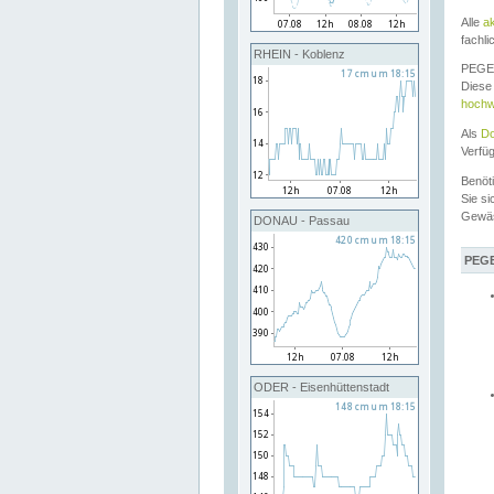
Alle
a
fachli
RHEIN - Koblenz
PEGEL
Diese 
hochw
Als
Do
Verfü
Benöt
Sie si
Gewä
DONAU - Passau
PEGE
ODER - Eisenhüttenstadt