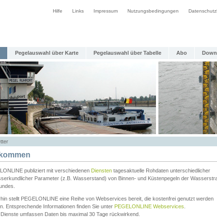
Hilfe
Links
Impressum
Nutzungsbedingungen
Datenschutz
Pegelauswahl über Karte
Pegelauswahl über Tabelle
Abo
Down
tter
lkommen
ONLINE publiziert mit verschiedenen
Diensten
tagesaktuelle Rohdaten unterschiedlicher
serkundlicher Parameter (z.B. Wasserstand) von Binnen- und Küstenpegeln der Wasserstr
undes.
rhin stellt PEGELONLINE eine Reihe von Webservices bereit, die kostenfrei genutzt werden
n. Entsprechende Informationen finden Sie unter
PEGELONLINE Webservices
.
 Dienste umfassen Daten bis maximal 30 Tage rückwirkend.