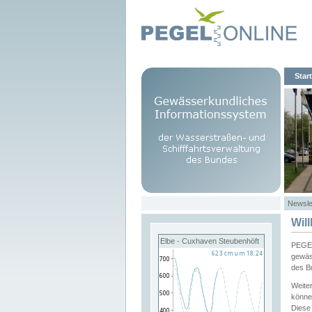
Start
Newsle
Wil
Elbe - Cuxhaven Steubenhöft
PEGEL
gewäs
des B
Weite
könne
Diese