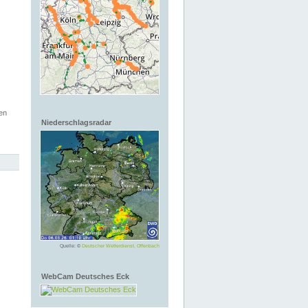
en
Niederschlagsradar
Quelle: ©
Deutscher Wetterdienst, Offenbach
WebCam Deutsches Eck