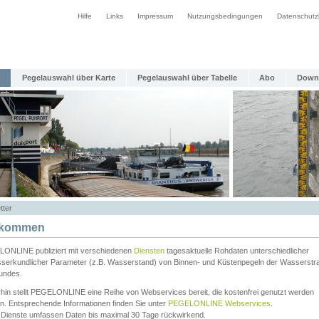
Hilfe
Links
Impressum
Nutzungsbedingungen
Datenschutz
Pegelauswahl über Karte
Pegelauswahl über Tabelle
Abo
Down
tter
lkommen
ONLINE publiziert mit verschiedenen
Diensten
tagesaktuelle Rohdaten unterschiedlicher
serkundlicher Parameter (z.B. Wasserstand) von Binnen- und Küstenpegeln der Wasserstr
undes.
rhin stellt PEGELONLINE eine Reihe von Webservices bereit, die kostenfrei genutzt werden
n. Entsprechende Informationen finden Sie unter
PEGELONLINE Webservices
.
 Dienste umfassen Daten bis maximal 30 Tage rückwirkend.