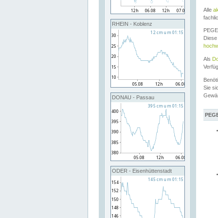
Alle
a
fachli
RHEIN - Koblenz
PEGEL
Diese 
hochw
Als
Do
Verfü
Benöt
Sie si
Gewä
DONAU - Passau
PEGE
ODER - Eisenhüttenstadt