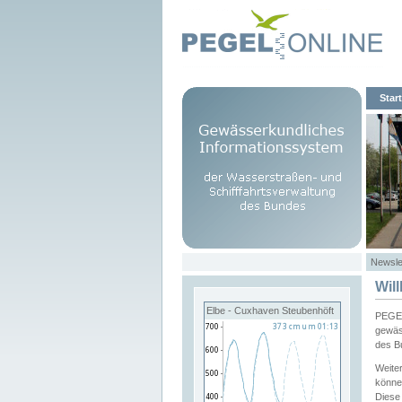
Start
Newsle
Wil
Elbe - Cuxhaven Steubenhöft
PEGEL
gewäs
des B
Weite
könne
Diese