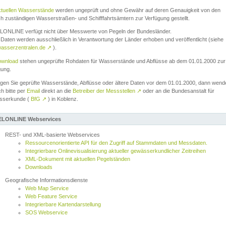
ktuellen Wasserstände
werden ungeprüft und ohne Gewähr auf deren Genauigkeit von den
ch zuständigen Wasserstraßen- und Schifffahrtsämtern zur Verfügung gestellt.
ONLINE verfügt nicht über Messwerte von Pegeln der Bundesländer.
Daten werden ausschließlich in Verantwortung der Länder erhoben und veröffentlicht (siehe
asserzentralen.de
↗
).
wnload
stehen ungeprüfte Rohdaten für Wasserstände und Abflüsse ab dem 01.01.2000 zur
gung.
igen Sie geprüfte Wasserstände, Abflüsse oder ältere Daten vor dem 01.01.2000, dann wend
ch bitte per
Email
direkt an die
Betreiber der Messstellen
↗
oder an die Bundesanstalt für
sserkunde (
BfG
↗
) in Koblenz.
LONLINE Webservices
REST- und XML-basierte Webservices
Ressourcenorientierte API für den Zugriff auf Stammdaten und Messdaten.
Integrierbare Onlinevisualisierung aktueller gewässerkundlicher Zeitreihen
XML-Dokument mit aktuellen Pegelständen
Downloads
Geografische Informationsdienste
Web Map Service
Web Feature Service
Integrierbare Kartendarstellung
SOS Webservice