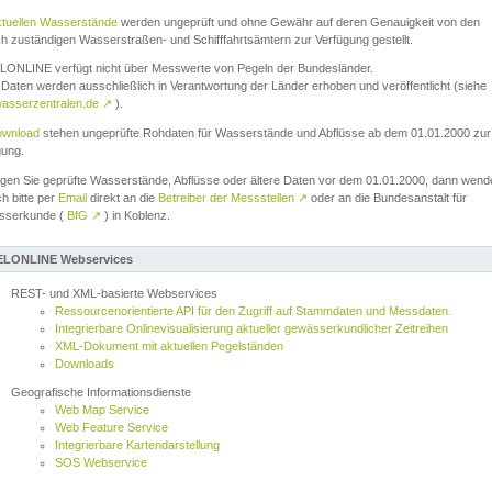
ktuellen Wasserstände
werden ungeprüft und ohne Gewähr auf deren Genauigkeit von den
ch zuständigen Wasserstraßen- und Schifffahrtsämtern zur Verfügung gestellt.
ONLINE verfügt nicht über Messwerte von Pegeln der Bundesländer.
Daten werden ausschließlich in Verantwortung der Länder erhoben und veröffentlicht (siehe
asserzentralen.de
↗
).
wnload
stehen ungeprüfte Rohdaten für Wasserstände und Abflüsse ab dem 01.01.2000 zur
gung.
igen Sie geprüfte Wasserstände, Abflüsse oder ältere Daten vor dem 01.01.2000, dann wend
ch bitte per
Email
direkt an die
Betreiber der Messstellen
↗
oder an die Bundesanstalt für
sserkunde (
BfG
↗
) in Koblenz.
LONLINE Webservices
REST- und XML-basierte Webservices
Ressourcenorientierte API für den Zugriff auf Stammdaten und Messdaten.
Integrierbare Onlinevisualisierung aktueller gewässerkundlicher Zeitreihen
XML-Dokument mit aktuellen Pegelständen
Downloads
Geografische Informationsdienste
Web Map Service
Web Feature Service
Integrierbare Kartendarstellung
SOS Webservice