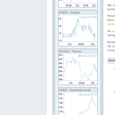
Alle
a
fachli
RHEIN - Koblenz
PEGEL
Diese 
hochw
Als
Do
Verfü
Benöt
Sie si
Gewä
DONAU - Passau
PEGE
ODER - Eisenhüttenstadt