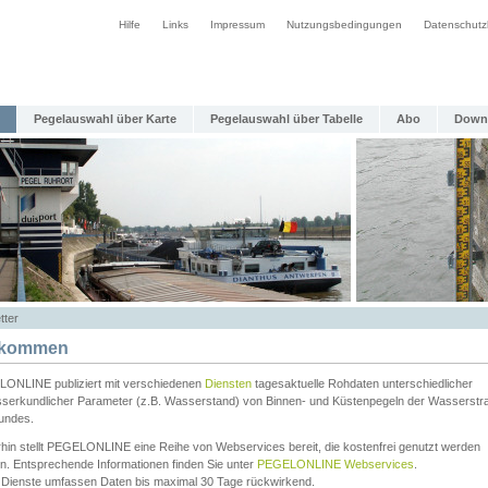
Hilfe
Links
Impressum
Nutzungsbedingungen
Datenschutz
Pegelauswahl über Karte
Pegelauswahl über Tabelle
Abo
Down
tter
lkommen
ONLINE publiziert mit verschiedenen
Diensten
tagesaktuelle Rohdaten unterschiedlicher
serkundlicher Parameter (z.B. Wasserstand) von Binnen- und Küstenpegeln der Wasserstr
undes.
rhin stellt PEGELONLINE eine Reihe von Webservices bereit, die kostenfrei genutzt werden
n. Entsprechende Informationen finden Sie unter
PEGELONLINE Webservices
.
 Dienste umfassen Daten bis maximal 30 Tage rückwirkend.