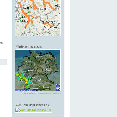
en
Niederschlagsradar
Quelle: ©
Deutscher Wetterdienst, Offenbach
WebCam Deutsches Eck