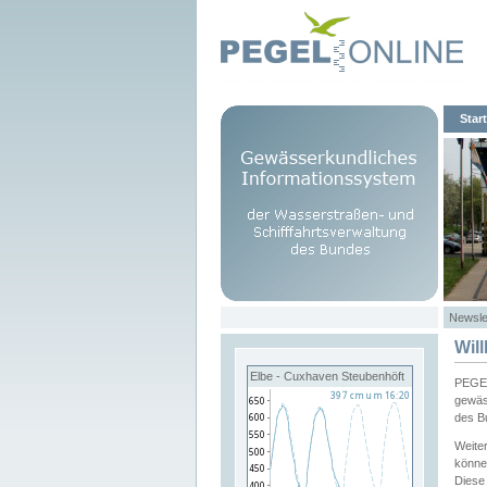
Start
Newsle
Wil
Elbe - Cuxhaven Steubenhöft
PEGEL
gewäs
des B
Weite
könne
Diese