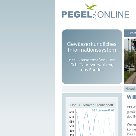
Start
Newsle
Wil
Elbe - Cuxhaven Steubenhöft
PEGEL
gewäs
des B
Weite
könne
Diese