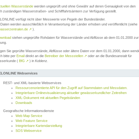
ktuellen Wasserstände
werden ungeprüft und ohne Gewähr auf deren Genauigkeit von den
ch zuständigen Wasserstraßen- und Schifffahrtsämtern zur Verfügung gestellt.
ONLINE verfügt nicht über Messwerte von Pegeln der Bundesländer.
Daten werden ausschließlich in Verantwortung der Länder erhoben und veröffentlicht (siehe
asserzentralen.de
↗
).
wnload
stehen ungeprüfte Rohdaten für Wasserstände und Abflüsse ab dem 01.01.2000 zur
gung.
igen Sie geprüfte Wasserstände, Abflüsse oder ältere Daten vor dem 01.01.2000, dann wend
ch bitte per
Email
direkt an die
Betreiber der Messstellen
↗
oder an die Bundesanstalt für
sserkunde (
BfG
↗
) in Koblenz.
LONLINE Webservices
REST- und XML-basierte Webservices
Ressourcenorientierte API für den Zugriff auf Stammdaten und Messdaten.
Integrierbare Onlinevisualisierung aktueller gewässerkundlicher Zeitreihen
XML-Dokument mit aktuellen Pegelständen
Downloads
Geografische Informationsdienste
Web Map Service
Web Feature Service
Integrierbare Kartendarstellung
SOS Webservice