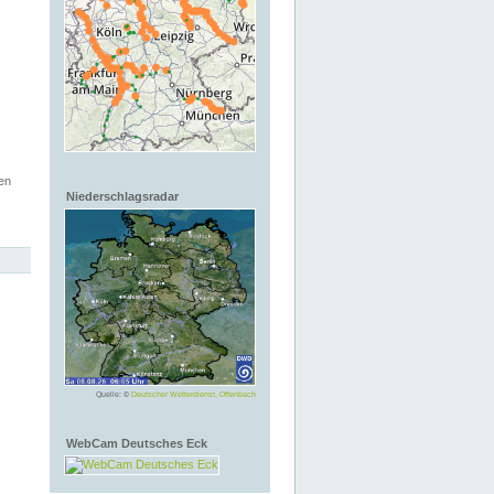
en
Niederschlagsradar
Quelle: ©
Deutscher Wetterdienst, Offenbach
WebCam Deutsches Eck