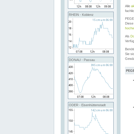
Alle
a
fachli
RHEIN - Koblenz
PEGEL
Diese 
hochw
Als
Do
Verfü
Benöt
Sie si
Gewä
DONAU - Passau
PEGE
ODER - Eisenhüttenstadt