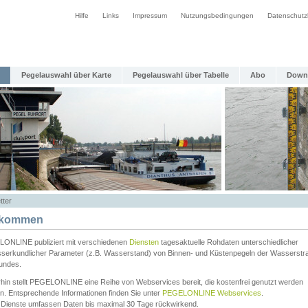
Hilfe
Links
Impressum
Nutzungsbedingungen
Datenschutz
Pegelauswahl über Karte
Pegelauswahl über Tabelle
Abo
Down
tter
lkommen
ONLINE publiziert mit verschiedenen
Diensten
tagesaktuelle Rohdaten unterschiedlicher
serkundlicher Parameter (z.B. Wasserstand) von Binnen- und Küstenpegeln der Wasserstr
undes.
rhin stellt PEGELONLINE eine Reihe von Webservices bereit, die kostenfrei genutzt werden
n. Entsprechende Informationen finden Sie unter
PEGELONLINE Webservices
.
 Dienste umfassen Daten bis maximal 30 Tage rückwirkend.