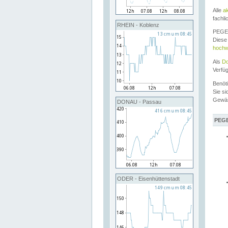
Alle
a
fachli
RHEIN - Koblenz
PEGEL
Diese 
hochw
Als
Do
Verfü
Benöt
Sie si
Gewä
DONAU - Passau
PEGE
ODER - Eisenhüttenstadt