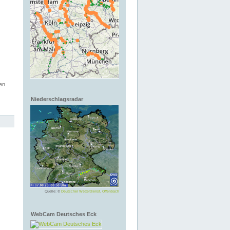
en
Niederschlagsradar
Quelle: ©
Deutscher Wetterdienst, Offenbach
WebCam Deutsches Eck