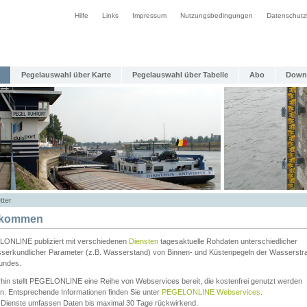
Hilfe
Links
Impressum
Nutzungsbedingungen
Datenschutz
Pegelauswahl über Karte
Pegelauswahl über Tabelle
Abo
Down
tter
lkommen
ONLINE publiziert mit verschiedenen
Diensten
tagesaktuelle Rohdaten unterschiedlicher
serkundlicher Parameter (z.B. Wasserstand) von Binnen- und Küstenpegeln der Wasserstr
undes.
rhin stellt PEGELONLINE eine Reihe von Webservices bereit, die kostenfrei genutzt werden
n. Entsprechende Informationen finden Sie unter
PEGELONLINE Webservices
.
 Dienste umfassen Daten bis maximal 30 Tage rückwirkend.