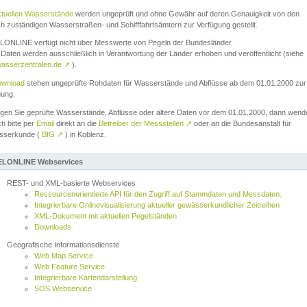
ktuellen Wasserstände
werden ungeprüft und ohne Gewähr auf deren Genauigkeit von den
ch zuständigen Wasserstraßen- und Schifffahrtsämtern zur Verfügung gestellt.
ONLINE verfügt nicht über Messwerte von Pegeln der Bundesländer.
Daten werden ausschließlich in Verantwortung der Länder erhoben und veröffentlicht (siehe
asserzentralen.de
↗
).
wnload
stehen ungeprüfte Rohdaten für Wasserstände und Abflüsse ab dem 01.01.2000 zur
gung.
igen Sie geprüfte Wasserstände, Abflüsse oder ältere Daten vor dem 01.01.2000, dann wend
ch bitte per
Email
direkt an die
Betreiber der Messstellen
↗
oder an die Bundesanstalt für
sserkunde (
BfG
↗
) in Koblenz.
LONLINE Webservices
REST- und XML-basierte Webservices
Ressourcenorientierte API für den Zugriff auf Stammdaten und Messdaten.
Integrierbare Onlinevisualisierung aktueller gewässerkundlicher Zeitreihen
XML-Dokument mit aktuellen Pegelständen
Downloads
Geografische Informationsdienste
Web Map Service
Web Feature Service
Integrierbare Kartendarstellung
SOS Webservice