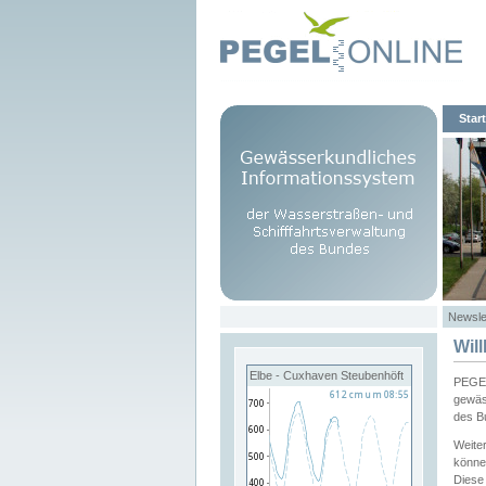
Start
Newsle
Wil
Elbe - Cuxhaven Steubenhöft
PEGEL
gewäs
des B
Weite
könne
Diese