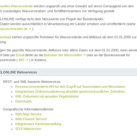
ktuellen Wasserstände
werden ungeprüft und ohne Gewähr auf deren Genauigkeit von den
ch zuständigen Wasserstraßen- und Schifffahrtsämtern zur Verfügung gestellt.
ONLINE verfügt nicht über Messwerte von Pegeln der Bundesländer.
Daten werden ausschließlich in Verantwortung der Länder erhoben und veröffentlicht (siehe
asserzentralen.de
↗
).
wnload
stehen ungeprüfte Rohdaten für Wasserstände und Abflüsse ab dem 01.01.2000 zur
gung.
igen Sie geprüfte Wasserstände, Abflüsse oder ältere Daten vor dem 01.01.2000, dann wend
ch bitte per
Email
direkt an die
Betreiber der Messstellen
↗
oder an die Bundesanstalt für
sserkunde (
BfG
↗
) in Koblenz.
LONLINE Webservices
REST- und XML-basierte Webservices
Ressourcenorientierte API für den Zugriff auf Stammdaten und Messdaten.
Integrierbare Onlinevisualisierung aktueller gewässerkundlicher Zeitreihen
XML-Dokument mit aktuellen Pegelständen
Downloads
Geografische Informationsdienste
Web Map Service
Web Feature Service
Integrierbare Kartendarstellung
SOS Webservice