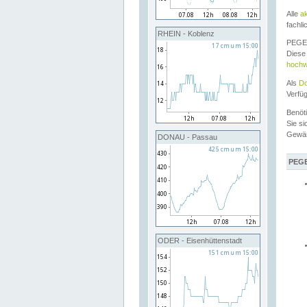
Alle
a
fachli
RHEIN - Koblenz
PEGEL
Diese 
hochw
Als
Do
Verfü
Benöt
Sie si
Gewä
DONAU - Passau
PEGE
ODER - Eisenhüttenstadt