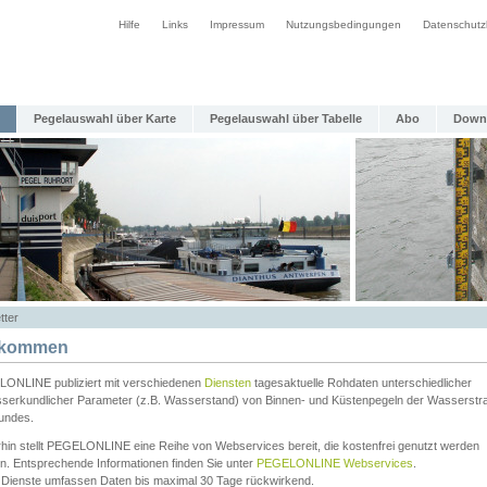
Hilfe
Links
Impressum
Nutzungsbedingungen
Datenschutz
Pegelauswahl über Karte
Pegelauswahl über Tabelle
Abo
Down
tter
lkommen
ONLINE publiziert mit verschiedenen
Diensten
tagesaktuelle Rohdaten unterschiedlicher
serkundlicher Parameter (z.B. Wasserstand) von Binnen- und Küstenpegeln der Wasserstr
undes.
rhin stellt PEGELONLINE eine Reihe von Webservices bereit, die kostenfrei genutzt werden
n. Entsprechende Informationen finden Sie unter
PEGELONLINE Webservices
.
 Dienste umfassen Daten bis maximal 30 Tage rückwirkend.