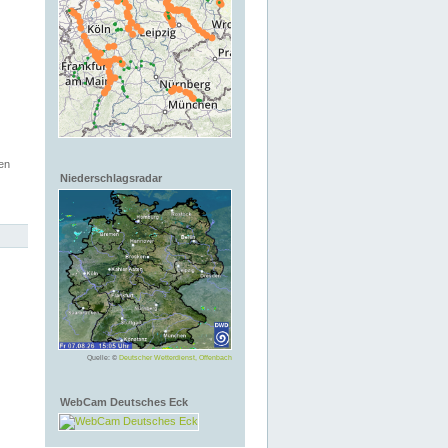
en
Niederschlagsradar
Quelle: ©
Deutscher Wetterdienst, Offenbach
WebCam Deutsches Eck