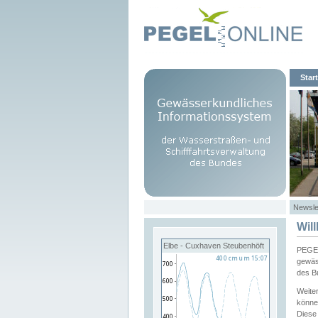
Start
Newsle
Wil
Elbe - Cuxhaven Steubenhöft
PEGEL
gewäs
des B
Weite
könne
Diese