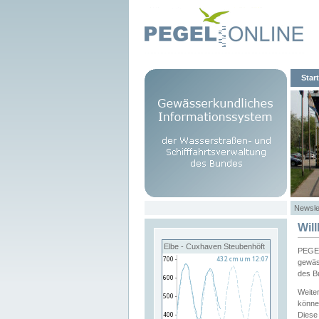
Start
Newsle
Wil
Elbe - Cuxhaven Steubenhöft
PEGEL
gewäs
des B
Weite
könne
Diese