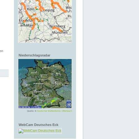
en
Niederschlagsradar
Quelle: ©
Deutscher Wetterdienst, Offenbach
WebCam Deutsches Eck