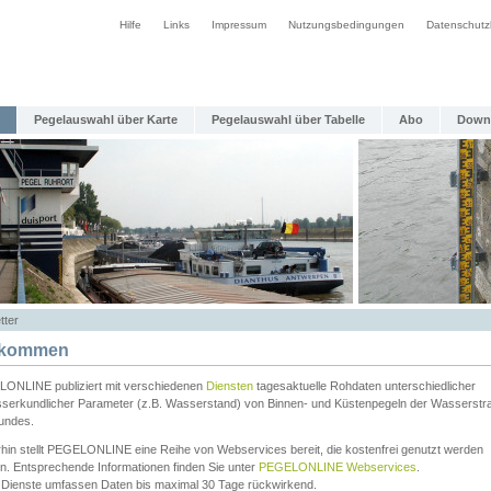
Hilfe
Links
Impressum
Nutzungsbedingungen
Datenschutz
Pegelauswahl über Karte
Pegelauswahl über Tabelle
Abo
Down
tter
lkommen
ONLINE publiziert mit verschiedenen
Diensten
tagesaktuelle Rohdaten unterschiedlicher
serkundlicher Parameter (z.B. Wasserstand) von Binnen- und Küstenpegeln der Wasserstr
undes.
rhin stellt PEGELONLINE eine Reihe von Webservices bereit, die kostenfrei genutzt werden
n. Entsprechende Informationen finden Sie unter
PEGELONLINE Webservices
.
 Dienste umfassen Daten bis maximal 30 Tage rückwirkend.