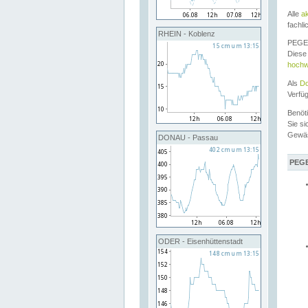
Alle
a
fachli
RHEIN - Koblenz
PEGEL
Diese 
hochw
Als
Do
Verfü
Benöt
Sie si
Gewä
DONAU - Passau
PEGE
ODER - Eisenhüttenstadt