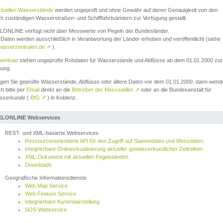
ktuellen Wasserstände
werden ungeprüft und ohne Gewähr auf deren Genauigkeit von den
ch zuständigen Wasserstraßen- und Schifffahrtsämtern zur Verfügung gestellt.
ONLINE verfügt nicht über Messwerte von Pegeln der Bundesländer.
Daten werden ausschließlich in Verantwortung der Länder erhoben und veröffentlicht (siehe
asserzentralen.de
↗
).
wnload
stehen ungeprüfte Rohdaten für Wasserstände und Abflüsse ab dem 01.01.2000 zur
gung.
igen Sie geprüfte Wasserstände, Abflüsse oder ältere Daten vor dem 01.01.2000, dann wend
ch bitte per
Email
direkt an die
Betreiber der Messstellen
↗
oder an die Bundesanstalt für
sserkunde (
BfG
↗
) in Koblenz.
LONLINE Webservices
REST- und XML-basierte Webservices
Ressourcenorientierte API für den Zugriff auf Stammdaten und Messdaten.
Integrierbare Onlinevisualisierung aktueller gewässerkundlicher Zeitreihen
XML-Dokument mit aktuellen Pegelständen
Downloads
Geografische Informationsdienste
Web Map Service
Web Feature Service
Integrierbare Kartendarstellung
SOS Webservice