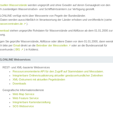
ktuellen Wasserstände
werden ungeprüft und ohne Gewähr auf deren Genauigkeit von den
ch zuständigen Wasserstraßen- und Schifffahrtsämtern zur Verfügung gestellt.
ONLINE verfügt nicht über Messwerte von Pegeln der Bundesländer.
Daten werden ausschließlich in Verantwortung der Länder erhoben und veröffentlicht (siehe
asserzentralen.de
↗
).
wnload
stehen ungeprüfte Rohdaten für Wasserstände und Abflüsse ab dem 01.01.2000 zur
gung.
igen Sie geprüfte Wasserstände, Abflüsse oder ältere Daten vor dem 01.01.2000, dann wend
ch bitte per
Email
direkt an die
Betreiber der Messstellen
↗
oder an die Bundesanstalt für
sserkunde (
BfG
↗
) in Koblenz.
LONLINE Webservices
REST- und XML-basierte Webservices
Ressourcenorientierte API für den Zugriff auf Stammdaten und Messdaten.
Integrierbare Onlinevisualisierung aktueller gewässerkundlicher Zeitreihen
XML-Dokument mit aktuellen Pegelständen
Downloads
Geografische Informationsdienste
Web Map Service
Web Feature Service
Integrierbare Kartendarstellung
SOS Webservice