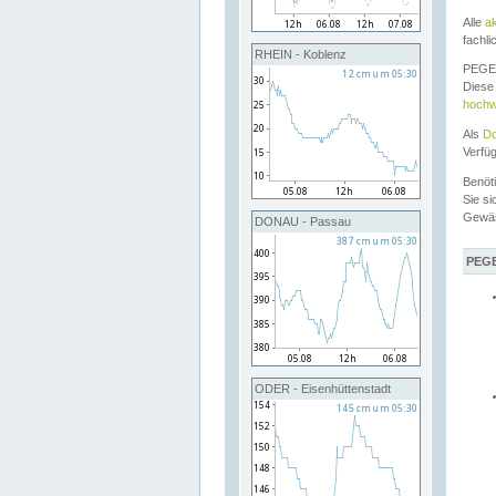
Alle
a
fachli
RHEIN - Koblenz
PEGEL
Diese 
hochw
Als
Do
Verfü
Benöt
Sie si
Gewä
DONAU - Passau
PEGE
ODER - Eisenhüttenstadt