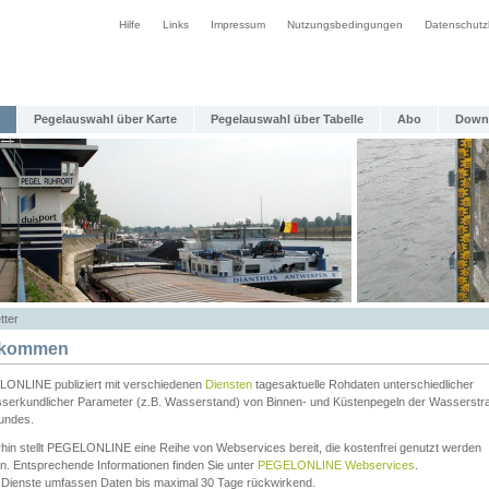
Hilfe
Links
Impressum
Nutzungsbedingungen
Datenschutz
Pegelauswahl über Karte
Pegelauswahl über Tabelle
Abo
Down
tter
lkommen
ONLINE publiziert mit verschiedenen
Diensten
tagesaktuelle Rohdaten unterschiedlicher
serkundlicher Parameter (z.B. Wasserstand) von Binnen- und Küstenpegeln der Wasserstr
undes.
rhin stellt PEGELONLINE eine Reihe von Webservices bereit, die kostenfrei genutzt werden
n. Entsprechende Informationen finden Sie unter
PEGELONLINE Webservices
.
 Dienste umfassen Daten bis maximal 30 Tage rückwirkend.