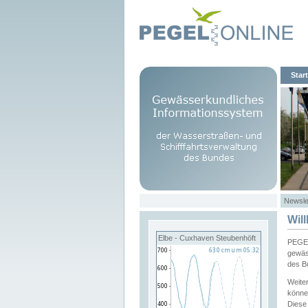
Start
Newsle
Wil
Elbe - Cuxhaven Steubenhöft
PEGEL
gewäs
des B
Weite
könne
Diese