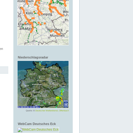
en
Niederschlagsradar
Quelle: ©
Deutscher Wetterdienst, Offenbach
WebCam Deutsches Eck