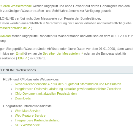
ktuellen Wasserstände
werden ungeprüft und ohne Gewähr auf deren Genauigkeit von den
ch zuständigen Wasserstraßen- und Schifffahrtsämtern zur Verfügung gestellt.
ONLINE verfügt nicht über Messwerte von Pegeln der Bundesländer.
Daten werden ausschließlich in Verantwortung der Länder erhoben und veröffentlicht (siehe
asserzentralen.de
↗
).
wnload
stehen ungeprüfte Rohdaten für Wasserstände und Abflüsse ab dem 01.01.2000 zur
gung.
igen Sie geprüfte Wasserstände, Abflüsse oder ältere Daten vor dem 01.01.2000, dann wend
ch bitte per
Email
direkt an die
Betreiber der Messstellen
↗
oder an die Bundesanstalt für
sserkunde (
BfG
↗
) in Koblenz.
LONLINE Webservices
REST- und XML-basierte Webservices
Ressourcenorientierte API für den Zugriff auf Stammdaten und Messdaten.
Integrierbare Onlinevisualisierung aktueller gewässerkundlicher Zeitreihen
XML-Dokument mit aktuellen Pegelständen
Downloads
Geografische Informationsdienste
Web Map Service
Web Feature Service
Integrierbare Kartendarstellung
SOS Webservice