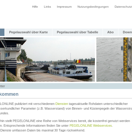
Hilfe
Links
Impressum
Nutzungsbedingungen
Datenschutz
Pegelauswahl über Karte
Pegelauswahl über Tabelle
Abo
Down
tter
lkommen
ONLINE publiziert mit verschiedenen
Diensten
tagesaktuelle Rohdaten unterschiedlicher
serkundlicher Parameter (z.B. Wasserstand) von Binnen- und Küstenpegeln der Wasserstr
undes.
rhin stellt PEGELONLINE eine Reihe von Webservices bereit, die kostenfrei genutzt werden
n. Entsprechende Informationen finden Sie unter
PEGELONLINE Webservices
.
 Dienste umfassen Daten bis maximal 30 Tage rückwirkend.