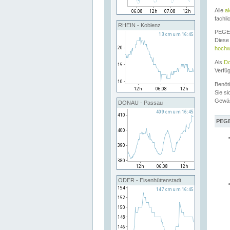
Alle
a
fachli
RHEIN - Koblenz
PEGEL
Diese 
hochw
Als
Do
Verfü
Benöt
Sie si
Gewä
DONAU - Passau
PEGE
ODER - Eisenhüttenstadt