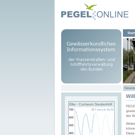
Start
Newsle
Wil
Elbe - Cuxhaven Steubenhöft
PEGEL
gewäs
des B
Weite
könne
Diese