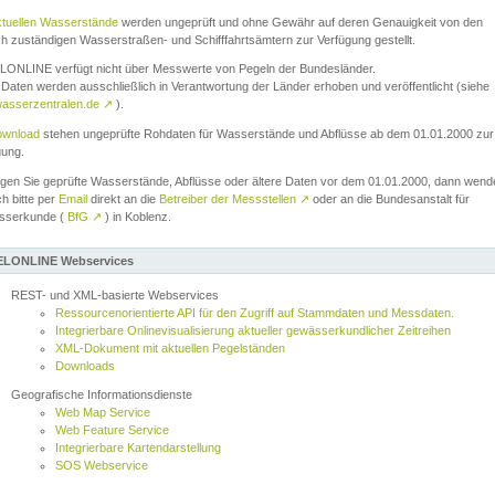
ktuellen Wasserstände
werden ungeprüft und ohne Gewähr auf deren Genauigkeit von den
ch zuständigen Wasserstraßen- und Schifffahrtsämtern zur Verfügung gestellt.
ONLINE verfügt nicht über Messwerte von Pegeln der Bundesländer.
Daten werden ausschließlich in Verantwortung der Länder erhoben und veröffentlicht (siehe
asserzentralen.de
↗
).
wnload
stehen ungeprüfte Rohdaten für Wasserstände und Abflüsse ab dem 01.01.2000 zur
gung.
igen Sie geprüfte Wasserstände, Abflüsse oder ältere Daten vor dem 01.01.2000, dann wend
ch bitte per
Email
direkt an die
Betreiber der Messstellen
↗
oder an die Bundesanstalt für
sserkunde (
BfG
↗
) in Koblenz.
LONLINE Webservices
REST- und XML-basierte Webservices
Ressourcenorientierte API für den Zugriff auf Stammdaten und Messdaten.
Integrierbare Onlinevisualisierung aktueller gewässerkundlicher Zeitreihen
XML-Dokument mit aktuellen Pegelständen
Downloads
Geografische Informationsdienste
Web Map Service
Web Feature Service
Integrierbare Kartendarstellung
SOS Webservice