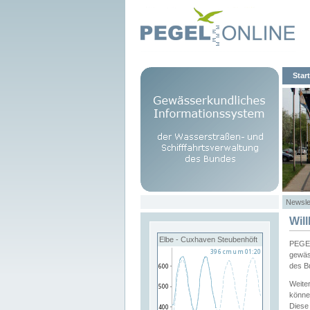
Start
Newsle
Wil
Elbe - Cuxhaven Steubenhöft
PEGEL
gewäs
des B
Weite
könne
Diese