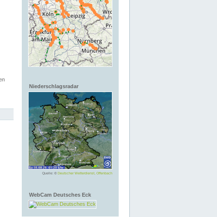
en
Niederschlagsradar
Quelle: ©
Deutscher Wetterdienst, Offenbach
WebCam Deutsches Eck