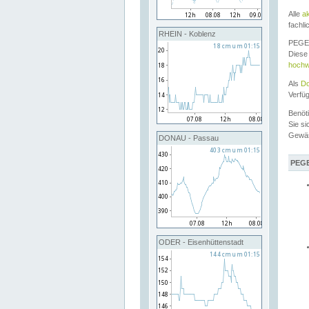
Alle
a
fachli
RHEIN - Koblenz
PEGEL
Diese 
hochw
Als
Do
Verfü
Benöt
Sie si
Gewä
DONAU - Passau
PEGE
ODER - Eisenhüttenstadt