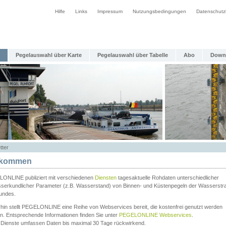
Hilfe
Links
Impressum
Nutzungsbedingungen
Datenschutz
Pegelauswahl über Karte
Pegelauswahl über Tabelle
Abo
Down
tter
lkommen
ONLINE publiziert mit verschiedenen
Diensten
tagesaktuelle Rohdaten unterschiedlicher
serkundlicher Parameter (z.B. Wasserstand) von Binnen- und Küstenpegeln der Wasserstr
undes.
rhin stellt PEGELONLINE eine Reihe von Webservices bereit, die kostenfrei genutzt werden
n. Entsprechende Informationen finden Sie unter
PEGELONLINE Webservices
.
 Dienste umfassen Daten bis maximal 30 Tage rückwirkend.