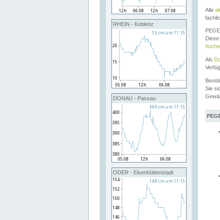
Alle
a
fachli
RHEIN - Koblenz
PEGEL
Diese 
hochw
Als
Do
Verfü
Benöt
Sie si
Gewä
DONAU - Passau
PEGE
ODER - Eisenhüttenstadt