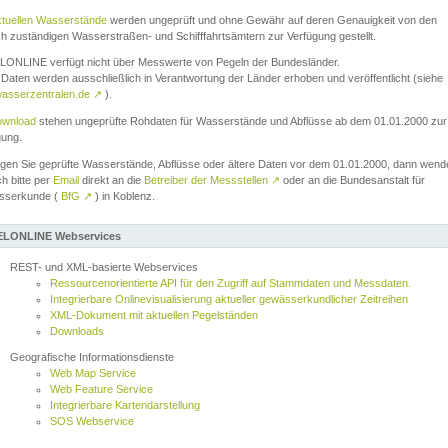
ktuellen Wasserstände
werden ungeprüft und ohne Gewähr auf deren Genauigkeit von den
ch zuständigen Wasserstraßen- und Schifffahrtsämtern zur Verfügung gestellt.
ONLINE verfügt nicht über Messwerte von Pegeln der Bundesländer.
Daten werden ausschließlich in Verantwortung der Länder erhoben und veröffentlicht (siehe
asserzentralen.de
↗
).
wnload
stehen ungeprüfte Rohdaten für Wasserstände und Abflüsse ab dem 01.01.2000 zur
gung.
igen Sie geprüfte Wasserstände, Abflüsse oder ältere Daten vor dem 01.01.2000, dann wend
ch bitte per
Email
direkt an die
Betreiber der Messstellen
↗
oder an die Bundesanstalt für
sserkunde (
BfG
↗
) in Koblenz.
LONLINE Webservices
REST- und XML-basierte Webservices
Ressourcenorientierte API für den Zugriff auf Stammdaten und Messdaten.
Integrierbare Onlinevisualisierung aktueller gewässerkundlicher Zeitreihen
XML-Dokument mit aktuellen Pegelständen
Downloads
Geografische Informationsdienste
Web Map Service
Web Feature Service
Integrierbare Kartendarstellung
SOS Webservice