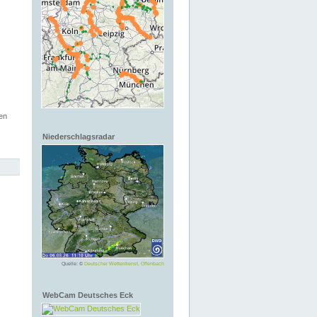
en
Niederschlagsradar
Quelle: ©
Deutscher Wetterdienst, Offenbach
WebCam Deutsches Eck