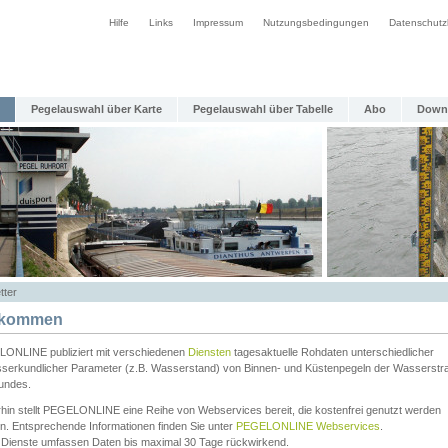
Hilfe
Links
Impressum
Nutzungsbedingungen
Datenschutz
Pegelauswahl über Karte
Pegelauswahl über Tabelle
Abo
Down
tter
lkommen
ONLINE publiziert mit verschiedenen
Diensten
tagesaktuelle Rohdaten unterschiedlicher
serkundlicher Parameter (z.B. Wasserstand) von Binnen- und Küstenpegeln der Wasserstr
undes.
rhin stellt PEGELONLINE eine Reihe von Webservices bereit, die kostenfrei genutzt werden
n. Entsprechende Informationen finden Sie unter
PEGELONLINE Webservices
.
 Dienste umfassen Daten bis maximal 30 Tage rückwirkend.