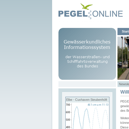
Start
Newsle
Wil
Elbe - Cuxhaven Steubenhöft
PEGEL
gewäs
des B
Weite
könne
Diese