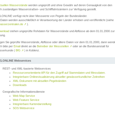
ktuellen Wasserstände
werden ungeprüft und ohne Gewähr auf deren Genauigkeit von den
ch zuständigen Wasserstraßen- und Schifffahrtsämtern zur Verfügung gestellt.
ONLINE verfügt nicht über Messwerte von Pegeln der Bundesländer.
Daten werden ausschließlich in Verantwortung der Länder erhoben und veröffentlicht (siehe
asserzentralen.de
↗
).
wnload
stehen ungeprüfte Rohdaten für Wasserstände und Abflüsse ab dem 01.01.2000 zur
gung.
igen Sie geprüfte Wasserstände, Abflüsse oder ältere Daten vor dem 01.01.2000, dann wend
ch bitte per
Email
direkt an die
Betreiber der Messstellen
↗
oder an die Bundesanstalt für
sserkunde (
BfG
↗
) in Koblenz.
LONLINE Webservices
REST- und XML-basierte Webservices
Ressourcenorientierte API für den Zugriff auf Stammdaten und Messdaten.
Integrierbare Onlinevisualisierung aktueller gewässerkundlicher Zeitreihen
XML-Dokument mit aktuellen Pegelständen
Downloads
Geografische Informationsdienste
Web Map Service
Web Feature Service
Integrierbare Kartendarstellung
SOS Webservice