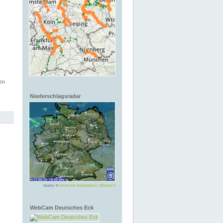
en
Niederschlagsradar
Quelle: ©
Deutscher Wetterdienst, Offenbach
WebCam Deutsches Eck