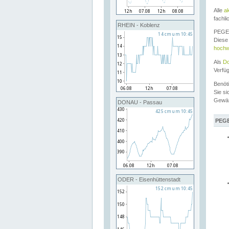
Alle
a
fachli
RHEIN - Koblenz
PEGEL
Diese 
hochw
Als
Do
Verfü
Benöt
Sie si
Gewä
DONAU - Passau
PEGE
ODER - Eisenhüttenstadt