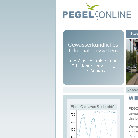
Start
Newsle
Wil
Elbe - Cuxhaven Steubenhöft
PEGEL
gewäs
des B
Weite
könne
Diese