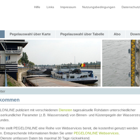
Hilfe
Links
Impressum
Nutzungsbedingungen
Datenschutz
Pegelauswahl über Karte
Pegelauswahl über Tabelle
Abo
Down
tter
lkommen
ONLINE publiziert mit verschiedenen
Diensten
tagesaktuelle Rohdaten unterschiedlicher
serkundlicher Parameter (z.B. Wasserstand) von Binnen- und Küstenpegeln der Wasserstr
undes.
rhin stellt PEGELONLINE eine Reihe von Webservices bereit, die kostenfrei genutzt werden
n. Entsprechende Informationen finden Sie unter
PEGELONLINE Webservices
.
 Dienste umfassen Daten bis maximal 30 Tage rückwirkend.