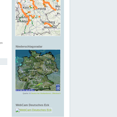
en
Niederschlagsradar
Quelle: ©
Deutscher Wetterdienst, Offenbach
WebCam Deutsches Eck