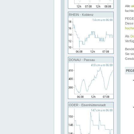
Alle
a
fachli
RHEIN - Koblenz
PEGEL
Diese 
hochw
Als
Do
Verfü
Benöt
Sie si
Gewä
DONAU - Passau
PEGE
ODER - Eisenhüttenstadt