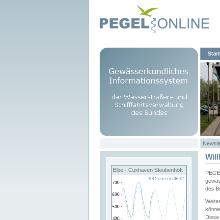
Start
Newsle
Wil
Elbe - Cuxhaven Steubenhöft
PEGEL
gewäs
des B
Weite
könne
Diese