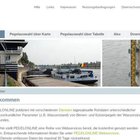
Hilfe
Links
Impressum
Nutzungsbedingungen
Datenschutz
Pegelauswahl über Karte
Pegelauswahl über Tabelle
Abo
Down
tter
lkommen
ONLINE publiziert mit verschiedenen
Diensten
tagesaktuelle Rohdaten unterschiedlicher
serkundlicher Parameter (z.B. Wasserstand) von Binnen- und Küstenpegeln der Wasserstr
undes.
rhin stellt PEGELONLINE eine Reihe von Webservices bereit, die kostenfrei genutzt werden
n. Entsprechende Informationen finden Sie unter
PEGELONLINE Webservices
.
 Dienste umfassen Daten bis maximal 30 Tage rückwirkend.