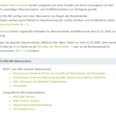
ktuellen Wasserstände
werden ungeprüft und ohne Gewähr auf deren Genauigkeit von den
ch zuständigen Wasserstraßen- und Schifffahrtsämtern zur Verfügung gestellt.
ONLINE verfügt nicht über Messwerte von Pegeln der Bundesländer.
Daten werden ausschließlich in Verantwortung der Länder erhoben und veröffentlicht (siehe
asserzentralen.de
↗
).
wnload
stehen ungeprüfte Rohdaten für Wasserstände und Abflüsse ab dem 01.01.2000 zur
gung.
igen Sie geprüfte Wasserstände, Abflüsse oder ältere Daten vor dem 01.01.2000, dann wend
ch bitte per
Email
direkt an die
Betreiber der Messstellen
↗
oder an die Bundesanstalt für
sserkunde (
BfG
↗
) in Koblenz.
LONLINE Webservices
REST- und XML-basierte Webservices
Ressourcenorientierte API für den Zugriff auf Stammdaten und Messdaten.
Integrierbare Onlinevisualisierung aktueller gewässerkundlicher Zeitreihen
XML-Dokument mit aktuellen Pegelständen
Downloads
Geografische Informationsdienste
Web Map Service
Web Feature Service
Integrierbare Kartendarstellung
SOS Webservice