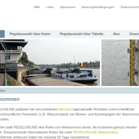
Hilfe
Links
Impressum
Nutzungsbedingungen
Datenschutz
Pegelauswahl über Karte
Pegelauswahl über Tabelle
Abo
Down
tter
lkommen
ONLINE publiziert mit verschiedenen
Diensten
tagesaktuelle Rohdaten unterschiedlicher
serkundlicher Parameter (z.B. Wasserstand) von Binnen- und Küstenpegeln der Wasserstr
undes.
rhin stellt PEGELONLINE eine Reihe von Webservices bereit, die kostenfrei genutzt werden
n. Entsprechende Informationen finden Sie unter
PEGELONLINE Webservices
.
 Dienste umfassen Daten bis maximal 30 Tage rückwirkend.