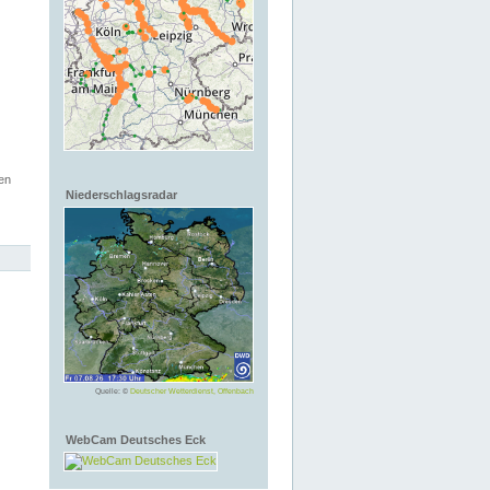
en
Niederschlagsradar
Quelle: ©
Deutscher Wetterdienst, Offenbach
WebCam Deutsches Eck