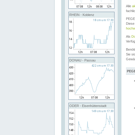
Alle
a
fachli
RHEIN - Koblenz
PEGEL
Diese 
hochw
Als
Do
Verfü
Benöt
Sie si
Gewä
DONAU - Passau
PEGE
ODER - Eisenhüttenstadt