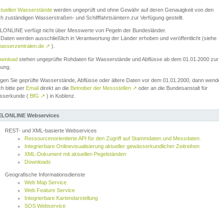
ktuellen Wasserstände
werden ungeprüft und ohne Gewähr auf deren Genauigkeit von den
ch zuständigen Wasserstraßen- und Schifffahrtsämtern zur Verfügung gestellt.
ONLINE verfügt nicht über Messwerte von Pegeln der Bundesländer.
Daten werden ausschließlich in Verantwortung der Länder erhoben und veröffentlicht (siehe
asserzentralen.de
↗
).
wnload
stehen ungeprüfte Rohdaten für Wasserstände und Abflüsse ab dem 01.01.2000 zur
gung.
igen Sie geprüfte Wasserstände, Abflüsse oder ältere Daten vor dem 01.01.2000, dann wend
ch bitte per
Email
direkt an die
Betreiber der Messstellen
↗
oder an die Bundesanstalt für
sserkunde (
BfG
↗
) in Koblenz.
LONLINE Webservices
REST- und XML-basierte Webservices
Ressourcenorientierte API für den Zugriff auf Stammdaten und Messdaten.
Integrierbare Onlinevisualisierung aktueller gewässerkundlicher Zeitreihen
XML-Dokument mit aktuellen Pegelständen
Downloads
Geografische Informationsdienste
Web Map Service
Web Feature Service
Integrierbare Kartendarstellung
SOS Webservice