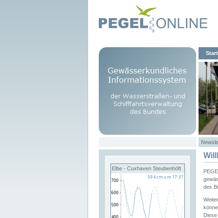
Start
Newsle
Wil
Elbe - Cuxhaven Steubenhöft
PEGEL
gewäs
des B
Weite
könne
Diese