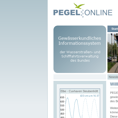
Start
Newsle
Wil
Elbe - Cuxhaven Steubenhöft
PEGEL
gewäs
des B
Weite
könne
Diese