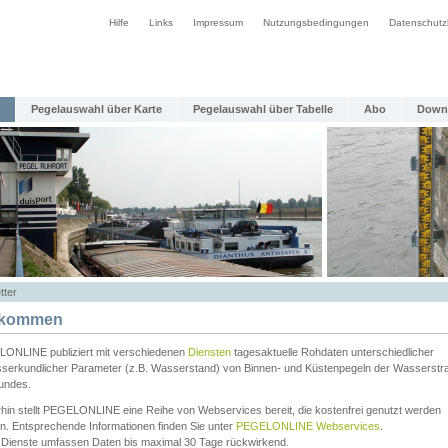
Hilfe
Links
Impressum
Nutzungsbedingungen
Datenschutz
Pegelauswahl über Karte
Pegelauswahl über Tabelle
Abo
Down
tter
lkommen
ONLINE publiziert mit verschiedenen
Diensten
tagesaktuelle Rohdaten unterschiedlicher
serkundlicher Parameter (z.B. Wasserstand) von Binnen- und Küstenpegeln der Wasserstr
undes.
rhin stellt PEGELONLINE eine Reihe von Webservices bereit, die kostenfrei genutzt werden
n. Entsprechende Informationen finden Sie unter
PEGELONLINE Webservices
.
 Dienste umfassen Daten bis maximal 30 Tage rückwirkend.