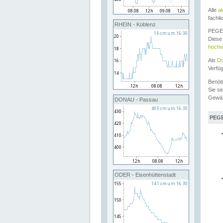
Alle
a
fachli
RHEIN - Koblenz
PEGEL
Diese 
hochw
Als
Do
Verfü
Benöt
Sie si
Gewä
DONAU - Passau
PEGE
ODER - Eisenhüttenstadt