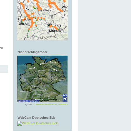
en
Niederschlagsradar
Quelle: ©
Deutscher Wetterdienst, Offenbach
WebCam Deutsches Eck