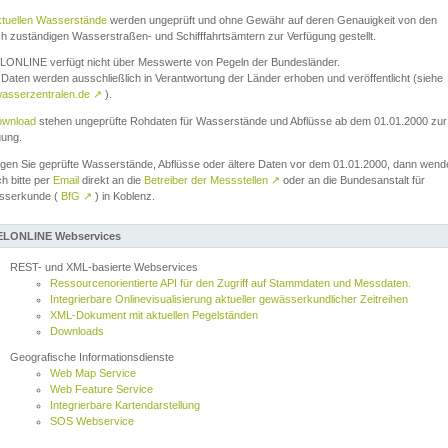
ktuellen Wasserstände
werden ungeprüft und ohne Gewähr auf deren Genauigkeit von den
ch zuständigen Wasserstraßen- und Schifffahrtsämtern zur Verfügung gestellt.
ONLINE verfügt nicht über Messwerte von Pegeln der Bundesländer.
Daten werden ausschließlich in Verantwortung der Länder erhoben und veröffentlicht (siehe
asserzentralen.de
↗
).
wnload
stehen ungeprüfte Rohdaten für Wasserstände und Abflüsse ab dem 01.01.2000 zur
gung.
igen Sie geprüfte Wasserstände, Abflüsse oder ältere Daten vor dem 01.01.2000, dann wend
ch bitte per
Email
direkt an die
Betreiber der Messstellen
↗
oder an die Bundesanstalt für
sserkunde (
BfG
↗
) in Koblenz.
LONLINE Webservices
REST- und XML-basierte Webservices
Ressourcenorientierte API für den Zugriff auf Stammdaten und Messdaten.
Integrierbare Onlinevisualisierung aktueller gewässerkundlicher Zeitreihen
XML-Dokument mit aktuellen Pegelständen
Downloads
Geografische Informationsdienste
Web Map Service
Web Feature Service
Integrierbare Kartendarstellung
SOS Webservice