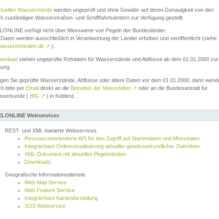
ktuellen Wasserstände
werden ungeprüft und ohne Gewähr auf deren Genauigkeit von den
ch zuständigen Wasserstraßen- und Schifffahrtsämtern zur Verfügung gestellt.
ONLINE verfügt nicht über Messwerte von Pegeln der Bundesländer.
Daten werden ausschließlich in Verantwortung der Länder erhoben und veröffentlicht (siehe
asserzentralen.de
↗
).
wnload
stehen ungeprüfte Rohdaten für Wasserstände und Abflüsse ab dem 01.01.2000 zur
gung.
igen Sie geprüfte Wasserstände, Abflüsse oder ältere Daten vor dem 01.01.2000, dann wend
ch bitte per
Email
direkt an die
Betreiber der Messstellen
↗
oder an die Bundesanstalt für
sserkunde (
BfG
↗
) in Koblenz.
LONLINE Webservices
REST- und XML-basierte Webservices
Ressourcenorientierte API für den Zugriff auf Stammdaten und Messdaten.
Integrierbare Onlinevisualisierung aktueller gewässerkundlicher Zeitreihen
XML-Dokument mit aktuellen Pegelständen
Downloads
Geografische Informationsdienste
Web Map Service
Web Feature Service
Integrierbare Kartendarstellung
SOS Webservice