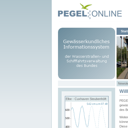
Start
Newsle
Wil
Elbe - Cuxhaven Steubenhöft
PEGEL
gewäs
des B
Weite
könne
Diese