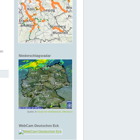
en
Niederschlagsradar
Quelle: ©
Deutscher Wetterdienst, Offenbach
WebCam Deutsches Eck