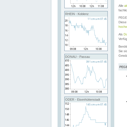
Alle
a
fachli
RHEIN - Koblenz
PEGEL
Diese 
hochw
Als
Do
Verfü
Benöt
Sie si
Gewä
DONAU - Passau
PEGE
ODER - Eisenhüttenstadt