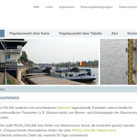
Hilfe
Links
Impressum
Nutzungsbedingungen
Datenschutz
Pegelauswahl über Karte
Pegelauswahl über Tabelle
Abo
Down
tter
lkommen
ONLINE publiziert mit verschiedenen
Diensten
tagesaktuelle Rohdaten unterschiedlicher
serkundlicher Parameter (z.B. Wasserstand) von Binnen- und Küstenpegeln der Wasserstr
undes.
rhin stellt PEGELONLINE eine Reihe von Webservices bereit, die kostenfrei genutzt werden
n. Entsprechende Informationen finden Sie unter
PEGELONLINE Webservices
.
 Dienste umfassen Daten bis maximal 30 Tage rückwirkend.