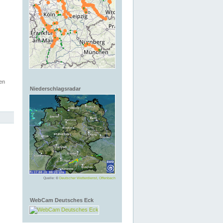
en
Niederschlagsradar
Quelle: ©
Deutscher Wetterdienst, Offenbach
WebCam Deutsches Eck