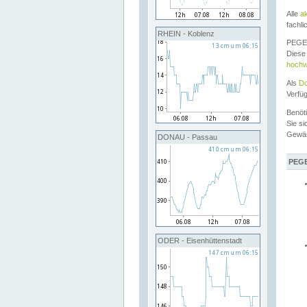
Alle
a
fachli
RHEIN - Koblenz
PEGEL
Diese 
hochw
Als
Do
Verfü
Benöt
Sie si
Gewä
DONAU - Passau
PEGE
ODER - Eisenhüttenstadt