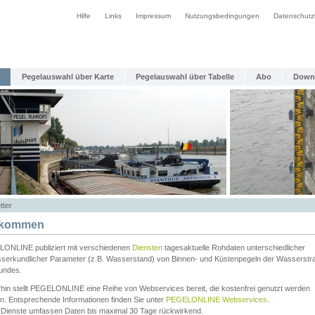
Hilfe
Links
Impressum
Nutzungsbedingungen
Datenschutz
Pegelauswahl über Karte
Pegelauswahl über Tabelle
Abo
Down
tter
lkommen
ONLINE publiziert mit verschiedenen
Diensten
tagesaktuelle Rohdaten unterschiedlicher
serkundlicher Parameter (z.B. Wasserstand) von Binnen- und Küstenpegeln der Wasserstr
undes.
rhin stellt PEGELONLINE eine Reihe von Webservices bereit, die kostenfrei genutzt werden
n. Entsprechende Informationen finden Sie unter
PEGELONLINE Webservices
.
 Dienste umfassen Daten bis maximal 30 Tage rückwirkend.