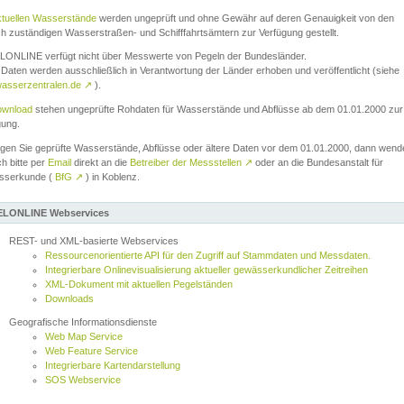
ktuellen Wasserstände
werden ungeprüft und ohne Gewähr auf deren Genauigkeit von den
ch zuständigen Wasserstraßen- und Schifffahrtsämtern zur Verfügung gestellt.
ONLINE verfügt nicht über Messwerte von Pegeln der Bundesländer.
Daten werden ausschließlich in Verantwortung der Länder erhoben und veröffentlicht (siehe
asserzentralen.de
↗
).
wnload
stehen ungeprüfte Rohdaten für Wasserstände und Abflüsse ab dem 01.01.2000 zur
gung.
igen Sie geprüfte Wasserstände, Abflüsse oder ältere Daten vor dem 01.01.2000, dann wend
ch bitte per
Email
direkt an die
Betreiber der Messstellen
↗
oder an die Bundesanstalt für
sserkunde (
BfG
↗
) in Koblenz.
LONLINE Webservices
REST- und XML-basierte Webservices
Ressourcenorientierte API für den Zugriff auf Stammdaten und Messdaten.
Integrierbare Onlinevisualisierung aktueller gewässerkundlicher Zeitreihen
XML-Dokument mit aktuellen Pegelständen
Downloads
Geografische Informationsdienste
Web Map Service
Web Feature Service
Integrierbare Kartendarstellung
SOS Webservice