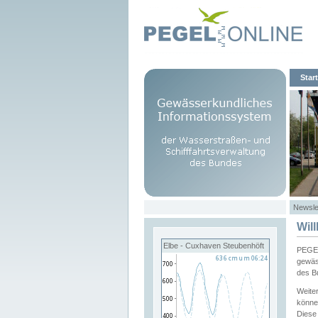
Start
Newsle
Wil
Elbe - Cuxhaven Steubenhöft
PEGEL
gewäs
des B
Weite
könne
Diese