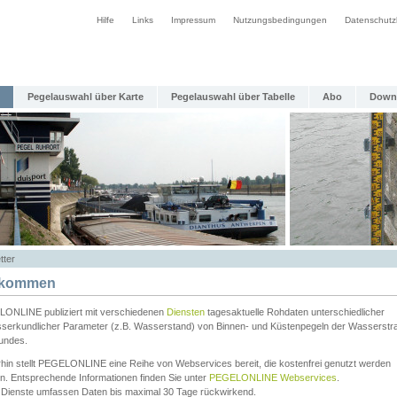
Hilfe
Links
Impressum
Nutzungsbedingungen
Datenschutz
Pegelauswahl über Karte
Pegelauswahl über Tabelle
Abo
Down
tter
lkommen
ONLINE publiziert mit verschiedenen
Diensten
tagesaktuelle Rohdaten unterschiedlicher
serkundlicher Parameter (z.B. Wasserstand) von Binnen- und Küstenpegeln der Wasserstr
undes.
rhin stellt PEGELONLINE eine Reihe von Webservices bereit, die kostenfrei genutzt werden
n. Entsprechende Informationen finden Sie unter
PEGELONLINE Webservices
.
 Dienste umfassen Daten bis maximal 30 Tage rückwirkend.