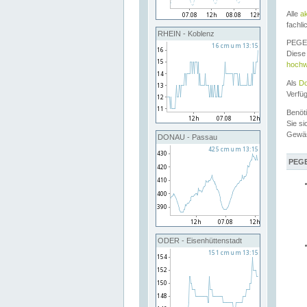
Alle
a
fachli
RHEIN - Koblenz
PEGEL
Diese 
hochw
Als
Do
Verfü
Benöt
Sie si
Gewä
DONAU - Passau
PEGE
ODER - Eisenhüttenstadt