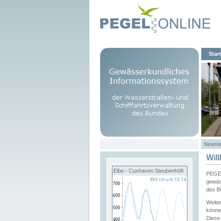
Start
Newsle
Wil
Elbe - Cuxhaven Steubenhöft
PEGEL
gewäs
des B
Weite
könne
Diese