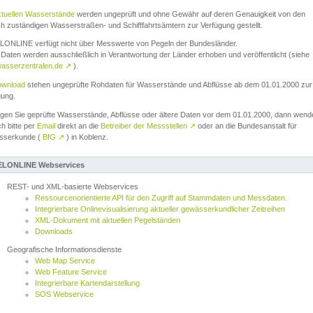
ktuellen Wasserstände
werden ungeprüft und ohne Gewähr auf deren Genauigkeit von den
ch zuständigen Wasserstraßen- und Schifffahrtsämtern zur Verfügung gestellt.
ONLINE verfügt nicht über Messwerte von Pegeln der Bundesländer.
Daten werden ausschließlich in Verantwortung der Länder erhoben und veröffentlicht (siehe
asserzentralen.de
↗
).
wnload
stehen ungeprüfte Rohdaten für Wasserstände und Abflüsse ab dem 01.01.2000 zur
gung.
igen Sie geprüfte Wasserstände, Abflüsse oder ältere Daten vor dem 01.01.2000, dann wend
ch bitte per
Email
direkt an die
Betreiber der Messstellen
↗
oder an die Bundesanstalt für
sserkunde (
BfG
↗
) in Koblenz.
LONLINE Webservices
REST- und XML-basierte Webservices
Ressourcenorientierte API für den Zugriff auf Stammdaten und Messdaten.
Integrierbare Onlinevisualisierung aktueller gewässerkundlicher Zeitreihen
XML-Dokument mit aktuellen Pegelständen
Downloads
Geografische Informationsdienste
Web Map Service
Web Feature Service
Integrierbare Kartendarstellung
SOS Webservice