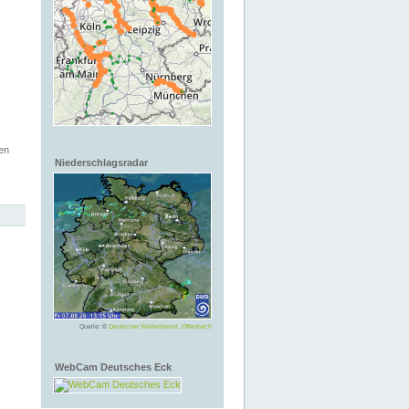
en
Niederschlagsradar
Quelle: ©
Deutscher Wetterdienst, Offenbach
WebCam Deutsches Eck