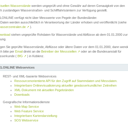
ktuellen Wasserstände
werden ungeprüft und ohne Gewähr auf deren Genauigkeit von den
ch zuständigen Wasserstraßen- und Schifffahrtsämtern zur Verfügung gestellt.
ONLINE verfügt nicht über Messwerte von Pegeln der Bundesländer.
Daten werden ausschließlich in Verantwortung der Länder erhoben und veröffentlicht (siehe
asserzentralen.de
↗
).
wnload
stehen ungeprüfte Rohdaten für Wasserstände und Abflüsse ab dem 01.01.2000 zur
gung.
igen Sie geprüfte Wasserstände, Abflüsse oder ältere Daten vor dem 01.01.2000, dann wend
ch bitte per
Email
direkt an die
Betreiber der Messstellen
↗
oder an die Bundesanstalt für
sserkunde (
BfG
↗
) in Koblenz.
LONLINE Webservices
REST- und XML-basierte Webservices
Ressourcenorientierte API für den Zugriff auf Stammdaten und Messdaten.
Integrierbare Onlinevisualisierung aktueller gewässerkundlicher Zeitreihen
XML-Dokument mit aktuellen Pegelständen
Downloads
Geografische Informationsdienste
Web Map Service
Web Feature Service
Integrierbare Kartendarstellung
SOS Webservice