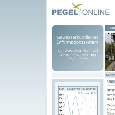
Start
Newsle
Wil
Elbe - Cuxhaven Steubenhöft
PEGEL
gewäs
des B
Weite
könne
Diese