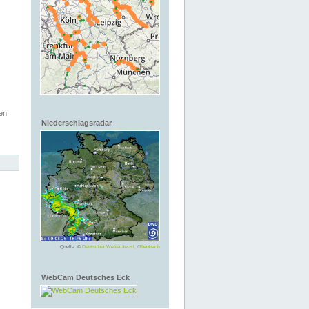
en
Niederschlagsradar
Quelle: ©
Deutscher Wetterdienst, Offenbach
WebCam Deutsches Eck