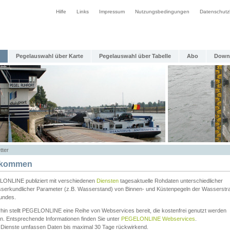
Hilfe
Links
Impressum
Nutzungsbedingungen
Datenschutz
Pegelauswahl über Karte
Pegelauswahl über Tabelle
Abo
Down
tter
lkommen
ONLINE publiziert mit verschiedenen
Diensten
tagesaktuelle Rohdaten unterschiedlicher
serkundlicher Parameter (z.B. Wasserstand) von Binnen- und Küstenpegeln der Wasserstr
undes.
rhin stellt PEGELONLINE eine Reihe von Webservices bereit, die kostenfrei genutzt werden
n. Entsprechende Informationen finden Sie unter
PEGELONLINE Webservices
.
 Dienste umfassen Daten bis maximal 30 Tage rückwirkend.