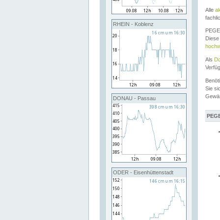
Alle
a
fachli
RHEIN - Koblenz
PEGEL
Diese 
hochw
Als
Do
Verfü
Benöt
Sie si
Gewä
DONAU - Passau
PEGE
ODER - Eisenhüttenstadt