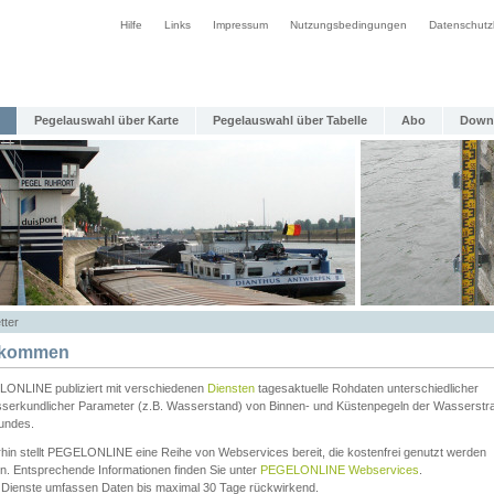
Hilfe
Links
Impressum
Nutzungsbedingungen
Datenschutz
Pegelauswahl über Karte
Pegelauswahl über Tabelle
Abo
Down
tter
lkommen
ONLINE publiziert mit verschiedenen
Diensten
tagesaktuelle Rohdaten unterschiedlicher
serkundlicher Parameter (z.B. Wasserstand) von Binnen- und Küstenpegeln der Wasserstr
undes.
rhin stellt PEGELONLINE eine Reihe von Webservices bereit, die kostenfrei genutzt werden
n. Entsprechende Informationen finden Sie unter
PEGELONLINE Webservices
.
 Dienste umfassen Daten bis maximal 30 Tage rückwirkend.