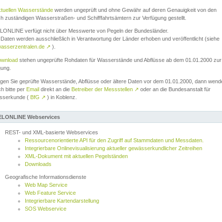
ktuellen Wasserstände
werden ungeprüft und ohne Gewähr auf deren Genauigkeit von den
ch zuständigen Wasserstraßen- und Schifffahrtsämtern zur Verfügung gestellt.
ONLINE verfügt nicht über Messwerte von Pegeln der Bundesländer.
Daten werden ausschließlich in Verantwortung der Länder erhoben und veröffentlicht (siehe
asserzentralen.de
↗
).
wnload
stehen ungeprüfte Rohdaten für Wasserstände und Abflüsse ab dem 01.01.2000 zur
gung.
igen Sie geprüfte Wasserstände, Abflüsse oder ältere Daten vor dem 01.01.2000, dann wend
ch bitte per
Email
direkt an die
Betreiber der Messstellen
↗
oder an die Bundesanstalt für
sserkunde (
BfG
↗
) in Koblenz.
LONLINE Webservices
REST- und XML-basierte Webservices
Ressourcenorientierte API für den Zugriff auf Stammdaten und Messdaten.
Integrierbare Onlinevisualisierung aktueller gewässerkundlicher Zeitreihen
XML-Dokument mit aktuellen Pegelständen
Downloads
Geografische Informationsdienste
Web Map Service
Web Feature Service
Integrierbare Kartendarstellung
SOS Webservice