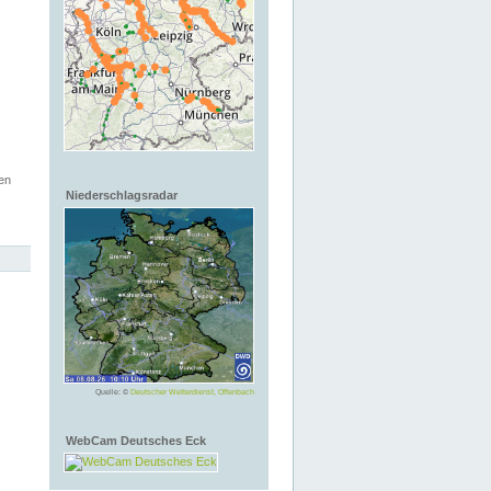
en
Niederschlagsradar
Quelle: ©
Deutscher Wetterdienst, Offenbach
WebCam Deutsches Eck