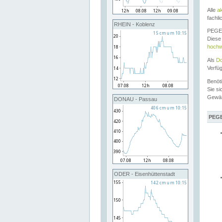
Alle
a
fachli
RHEIN - Koblenz
PEGEL
Diese 
hochw
Als
Do
Verfü
Benöt
Sie si
Gewä
DONAU - Passau
PEGE
ODER - Eisenhüttenstadt